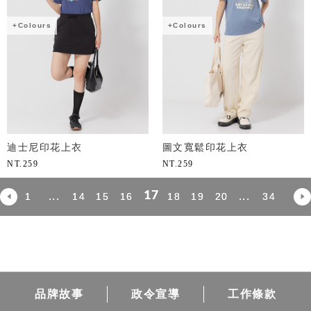
+Colours
+Colours
迪士尼印花上衣
圖文寬鬆印花上衣
NT.
259
NT.
259
17
...
...
1
14
15
16
18
19
20
34
品牌故事
政令宣導
工作條款