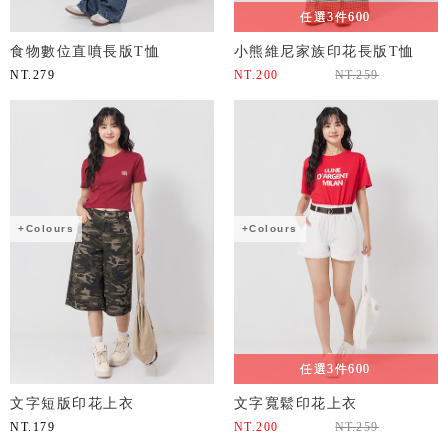
任選3件600
食物數位直噴長版T恤
小熊維尼家族印花長版T恤
NT.
279
NT.
200
NT.
259
+Colours
+Colours
任選3件600
文字短版印花上衣
文字寬鬆印花上衣
NT.
179
NT.
200
NT.
259