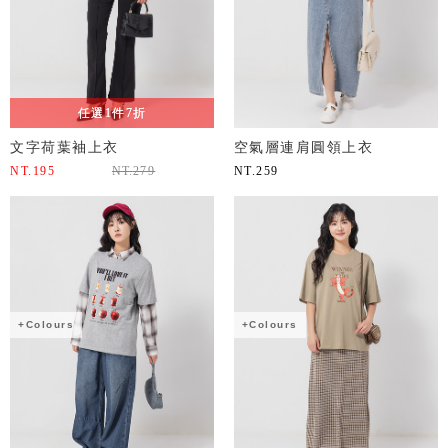
任選1件7折
文字荷葉袖上衣
空氣層連肩圓領上衣
NT.
195
NT.
279
NT.
259
+Colours
+Colours