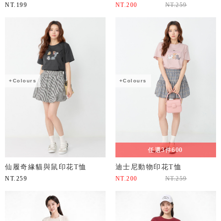
NT.
199
NT.
200
NT.
259
+Colours
+Colours
任選3件600
仙履奇緣貓與鼠印花T恤
迪士尼動物印花T恤
NT.
259
NT.
200
NT.
259