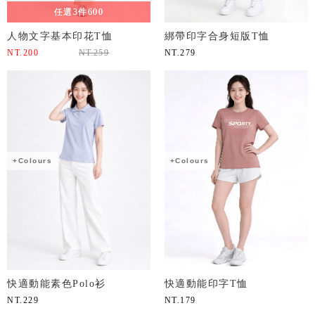
任選3件600
人物文字基本印花T恤
綁帶印字合身短版T恤
NT.
200
NT.
259
NT.
279
+Colours
+Colours
快適動能素色Polo衫
快適動能印字T恤
NT.
229
NT.
179