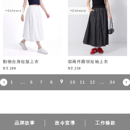
+Colours
+Colours
動物合身短版上衣
假兩件圓領短袖上衣
NT.
199
NT.
359
9
...
...
1
6
7
8
10
11
12
34
品牌故事
政令宣導
工作條款