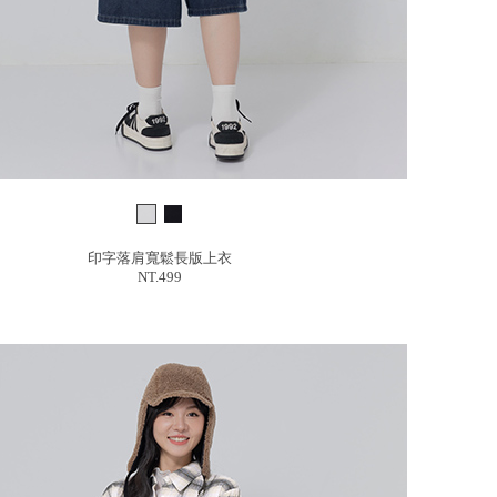
印字落肩寬鬆長版上衣
NT.499