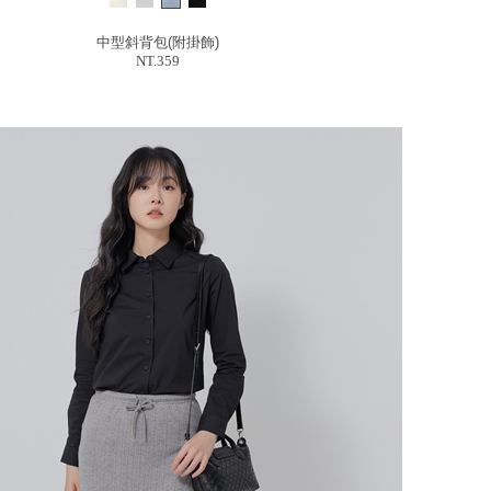
中型斜背包(附掛飾)
NT.359