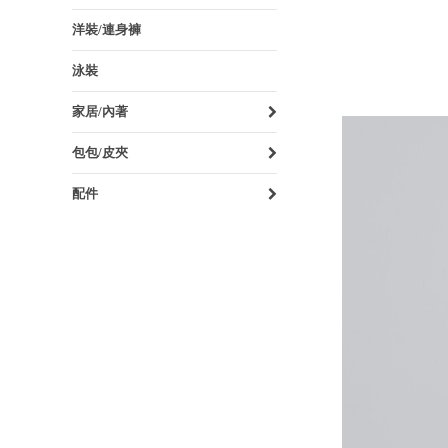
洋裝/連身褲
泳裝
家居/內著
包包/皮夾
配件