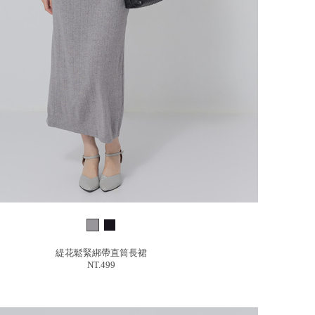
緹花鬆緊綁帶直筒長裙
NT.499