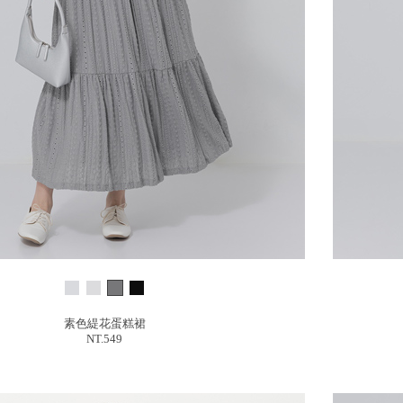
素色緹花蛋糕裙
NT.549