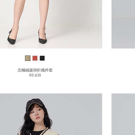
北極絨披掛針織外套
NT.439