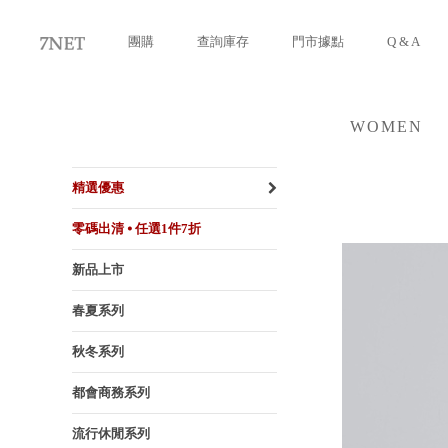
團購
查詢庫存
門市據點
Q & A
WOMEN
女裝
精選優惠
零碼出清 ⦁ 任選1件7折
新品上市
春夏系列
秋冬系列
都會商務系列
流行休閒系列