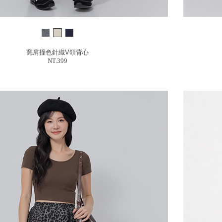
寬肩撞色針織V領背心
NT.399