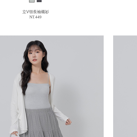
立V領長袖襯衫
NT.449