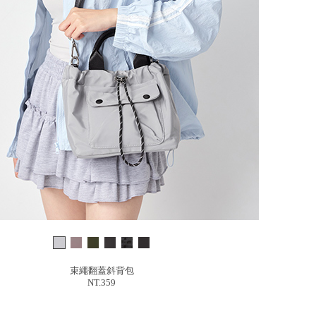
束繩翻蓋斜背包
NT.359