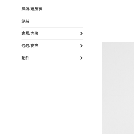
洋裝/連身褲
泳裝
家居/內著
包包/皮夾
配件