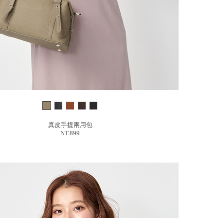
真皮手提兩用包
NT.899