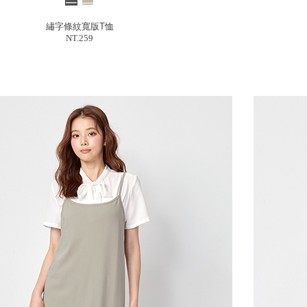
繡字條紋寬版T恤
NT.259