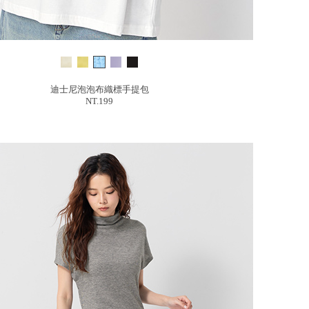
迪士尼泡泡布織標手提包
NT.199