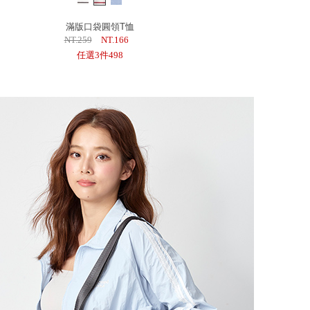
滿版口袋圓領T恤
NT.259
NT.166
任選3件498