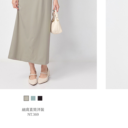
細肩直筒洋裝
NT.369