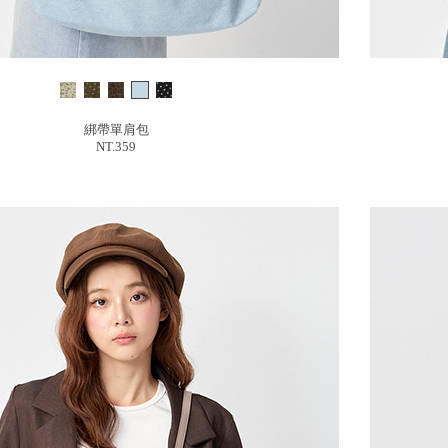
綁帶單肩包
NT.359