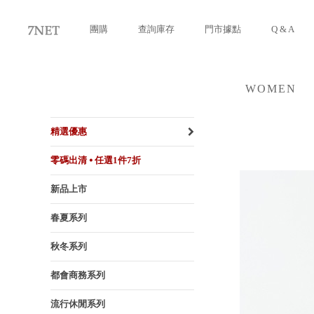
團購
查詢庫存
門市據點
Q & A
WOMEN
女裝
精選優惠
零碼出清 ⦁ 任選1件7折
新品上市
春夏系列
秋冬系列
都會商務系列
流行休閒系列