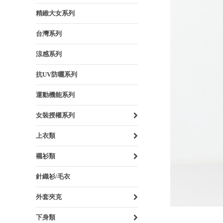
精緻大女系列
台灣系列
涼感系列
抗UV防曬系列
運動機能系列
女裝授權系列
上衣類
襯衫類
針織衫/毛衣
外套夾克
下身類