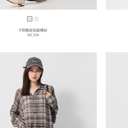
V領條紋短版襯衫
NT.359