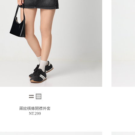
羅紋橫條開襟外套
NT.299