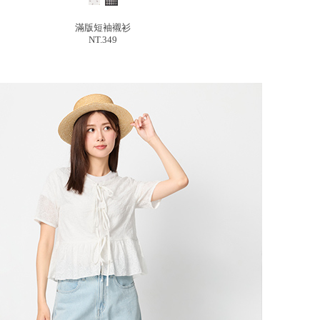
滿版短袖襯衫
NT.349