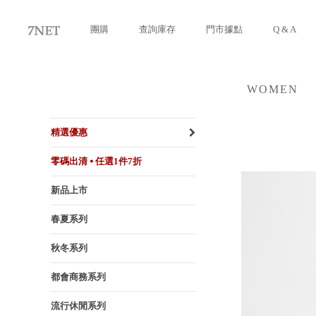
團購
查詢庫存
門市據點
Q & A
WOMEN
女裝
精選優惠
零碼出清 ⦁ 任選1件7折
新品上市
春夏系列
秋冬系列
都會商務系列
流行休閒系列