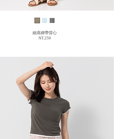
細肩綁帶背心
NT.259