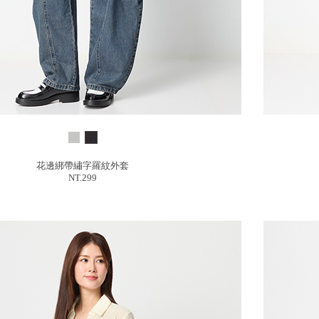
花邊綁帶繡字羅紋外套
NT.299