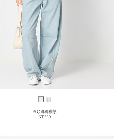
圓領綁繩襯衫
NT.339