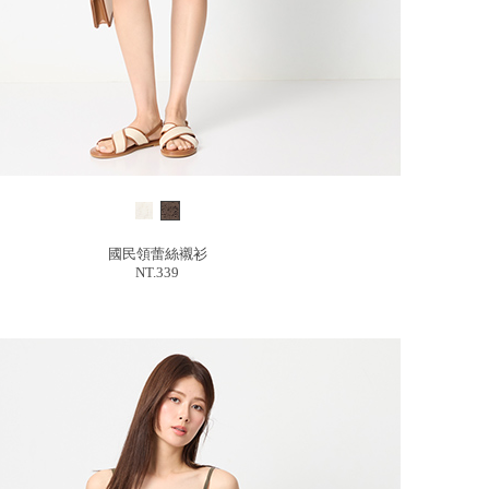
國民領蕾絲襯衫
NT.339