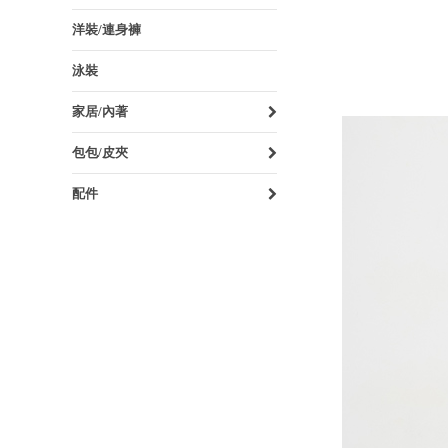
洋裝/連身褲
泳裝
家居/內著
包包/皮夾
配件