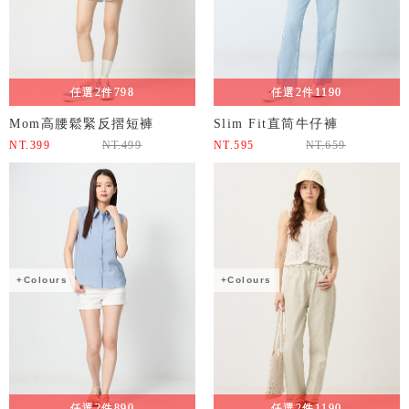
任選2件798
任選2件1190
Mom高腰鬆緊反摺短褲
Slim Fit直筒牛仔褲
NT.
399
NT.
499
NT.
595
NT.
659
+Colours
+Colours
任選2件890
任選2件1190