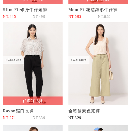
Slim Fit修身牛仔短褲
Mom Fit花苞錐形牛仔褲
NT.
445
NT.
499
NT.
595
NT.
659
+Colours
+Colours
任選2件8折
Rayon縮口長褲
全鬆緊素色寬褲
NT.
271
NT.
339
NT.
329