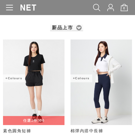
0
WOMEN
MEN
KIDS
BABY
新品上市
+Colours
+Colours
任選2件500
素色圓角短褲
棉彈內搭中長褲