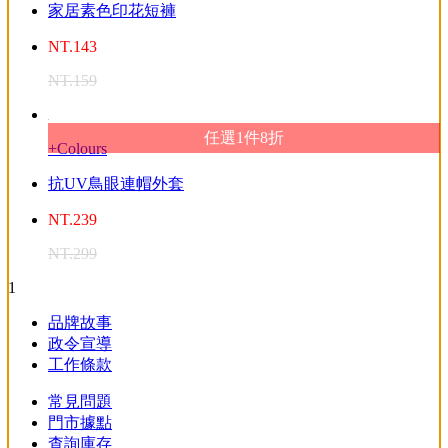
家居素色印花短褲
NT.
143
NT.
159
任選1件8折
+Colours
抗UV鳥眼連帽外套
NT.
239
NT.
299
1
品牌故事
政令宣導
工作條款
常見問題
門市據點
查詢庫存