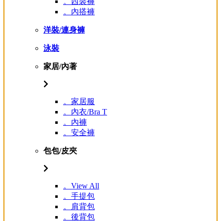
。西裝褲
。內搭褲
洋裝/連身褲
泳裝
家居/內著
。家居服
。內衣/Bra T
。內褲
。安全褲
包包/皮夾
。View All
。手提包
。肩背包
。後背包