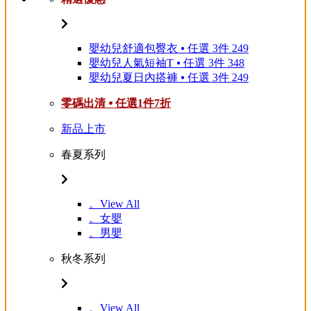
嬰幼兒舒適包臀衣 ⦁ 任選 3件 249
嬰幼兒人氣短袖T ⦁ 任選 3件 348
嬰幼兒夏日內搭褲 ⦁ 任選 3件 249
零碼出清 ⦁ 任選1件7折
新品上市
春夏系列
。View All
。女嬰
。男嬰
秋冬系列
。View All