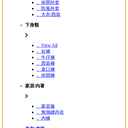
。休閒外套
。防風外套
。大衣/西裝
下身類
。View All
。短褲
。牛仔褲
。西裝褲
。束口褲
。休閒褲
家居/內著
。家居服
。無側縫內衣
。內褲