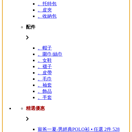
。托特包
。皮夾
。收納包
配件
。帽子
。圍巾/絲巾
。女鞋
。襪子
。皮帶
。毛巾
。袖套
。飾品
。手套
精選優惠
寵爸一夏-男經典POLO衫 ⦁ 任選 2件 528