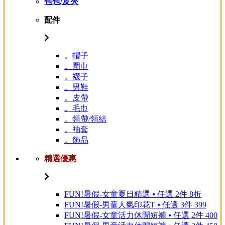
包包/皮夾
配件
。帽子
。圍巾
。襪子
。男鞋
。皮帶
。毛巾
。領帶/領結
。袖套
。飾品
精選優惠
FUN!暑假-女童夏日精選 ⦁ 任選 2件 8折
FUN!暑假-男童人氣印花T ⦁ 任選 3件 399
FUN!暑假-女童活力休閒短褲 ⦁ 任選 2件 400