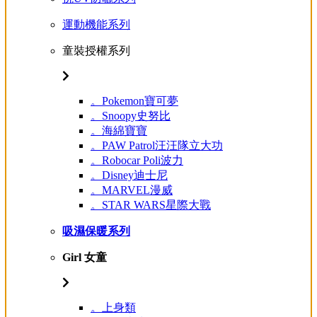
運動機能系列
童裝授權系列
。Pokemon寶可夢
。Snoopy史努比
。海綿寶寶
。PAW Patrol汪汪隊立大功
。Robocar Poli波力
。Disney迪士尼
。MARVEL漫威
。STAR WARS星際大戰
吸濕保暖系列
Girl 女童
。上身類