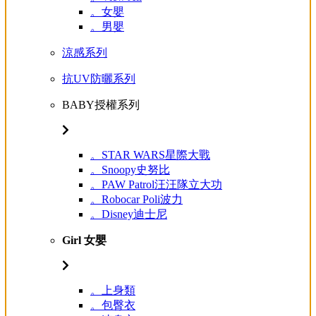
。女嬰
。男嬰
涼感系列
抗UV防曬系列
BABY授權系列
。STAR WARS星際大戰
。Snoopy史努比
。PAW Patrol汪汪隊立大功
。Robocar Poli波力
。Disney迪士尼
Girl 女嬰
。上身類
。包臀衣