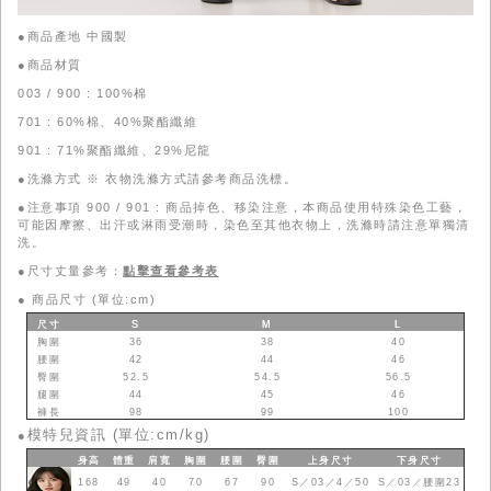
●商品產地 中國製
●商品材質
003 / 900 : 100%棉
701 : 60%棉、40%聚酯纖維
901 : 71%聚酯纖維、29%尼龍
●洗滌方式 ※ 衣物洗滌方式請參考商品洗標。
●注意事項 900 / 901 : 商品掉色、移染注意，本商品使用特殊染色工藝，
可能因摩擦、出汗或淋雨受潮時，染色至其他衣物上，洗滌時請注意單獨清
洗。
●尺寸丈量參考：
點擊查看參考表
●
商品尺寸 (單位:cm)
尺寸
S
M
L
胸圍
36
38
40
腰圍
42
44
46
臀圍
52.5
54.5
56.5
腿圍
44
45
46
褲長
98
99
100
模特兒資訊 (單位:cm/kg)
●
身高
體重
肩寬
胸圍
腰圍
臀圍
上身
尺寸
下身
尺寸
168
49
40
70
67
90
S／03／4／50
S／03／腰圍23