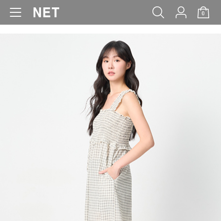
0
WOMEN
MEN
KIDS
BABY