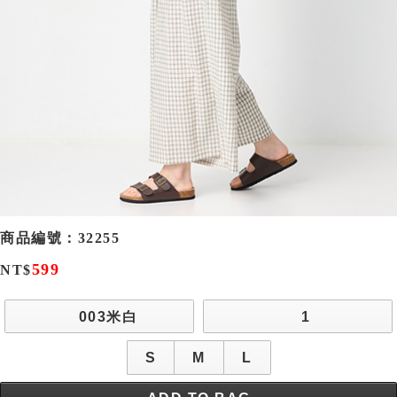
商品編號：
32255
599
NT$
003米白
1
S
M
L