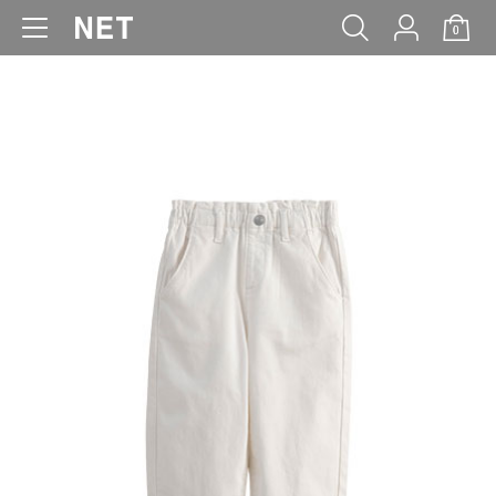
0
WOMEN
MEN
KIDS
BABY