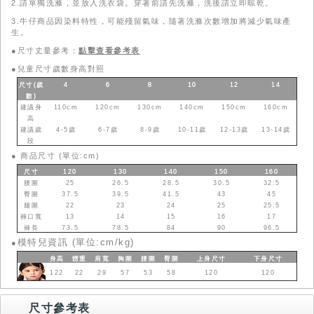
2.請單獨洗滌，並放入洗衣袋。穿著前請先洗滌，洗後請立即晾乾。
3.牛仔商品因染料特性，可能殘留氣味，隨著洗滌次數增加將減少氣味產
生。
●尺寸丈量參考：
點擊查看參考表
●
兒童尺寸歲數身高對照
尺寸(歲
4
6
8
10
12
14
數
)
建議身
110cm
120cm
130cm
140cm
150cm
160cm
高
建議歲
4-5歲
6-7歲
8-9歲
10-11歲
12-13歲
13-14歲
段
●
商品尺寸 (單位:cm)
尺寸
120
130
140
150
160
腰圍
25
26.5
28.5
30.5
32.5
臀圍
37.5
39.5
41.5
43
45
腿圍
22
23
24
25
25.5
褲口寬
13
14
15
16
17
褲長
73.5
78.5
84
90
96.5
模特兒資訊 (單位:cm/kg)
●
身高
體重
肩寬
胸圍
腰圍
臀圍
上身
尺寸
下身
尺寸
122
22
29
57
53
58
120
120
尺寸參考表