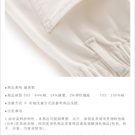
●商品產地 越南製
●商品材質 003 : 84%棉、14%嫘縈、2%彈性纖維 703 : 100%棉
●洗滌方式 ※ 衣物洗滌方式請參考商品洗標。
●注意事項
1.由於染料的特性，本商品可能因摩擦、出汗、淋雨及弄濕等受潮時色移
(沾色)至其他衣物，特別是深色商品穿著時請避免接觸淺色物品(包包、鞋
子、沙發、汽車坐墊等)。