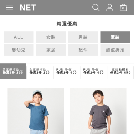
0
品牌故事
政令宣導
工作條款
WOMEN
MEN
KIDS
BABY
常見問題
精選優惠
門市據點
查詢庫存
ALL
女裝
男裝
童裝
團購需求
隱私權保護
嬰幼兒
家居
配件
超值折扣
COPYRIGHT@NET CO.,LTD.ALL RIGHTS RESERVED.
男童基本款T恤
女童基本款T恤
FUN!暑假-女童活力休閒短褲
FUN!暑假-男童活力休閒短褲
童短袖襯衫
任選2件
250
任選2件
220
任選2件
400
任選2件
450
任選2件
650