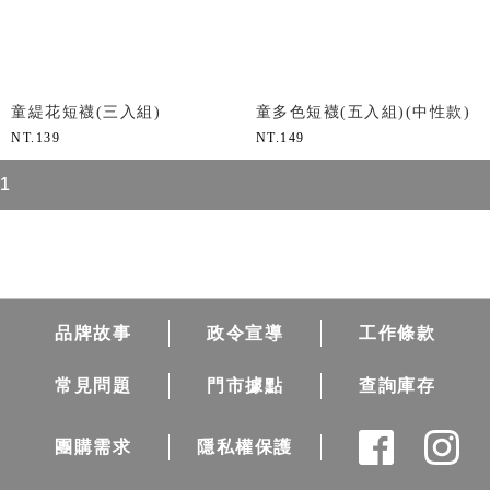
童緹花短襪(三入組)
童多色短襪(五入組)(中性款)
NT.
139
NT.
149
1
品牌故事
政令宣導
工作條款
常見問題
門市據點
查詢庫存
團購需求
隱私權保護