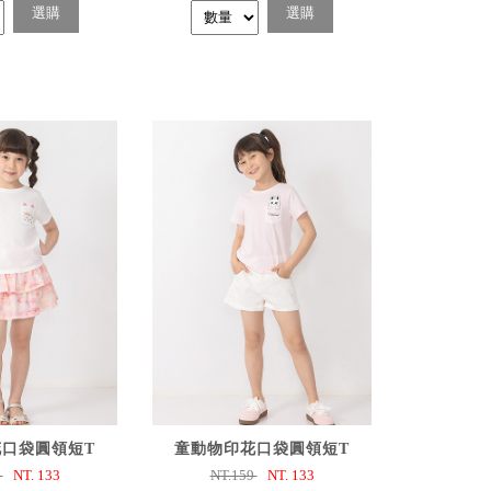
選購
選購
選購
已選購
口袋圓領短T
童動物印花口袋圓領短T
9
NT.
133
NT.159
NT.
133