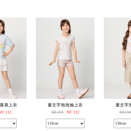
購
已選購
已
落肩上衣
童文字泡泡袖上衣
童文字
NT.
133
NT.159
NT.
133
NT.15