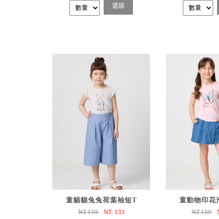
選購
已選購
已選
童貓貓兔兔荷葉袖短T
童動物印花
NT.159
NT.
133
NT.159