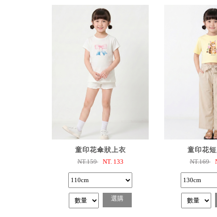
已選購
已選
童印花傘狀上衣
童印花短
NT.159
NT.
133
NT.169
選購