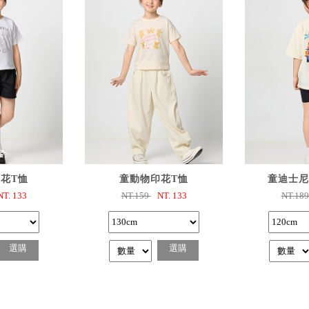
購
已選購
已
花T恤
童動物印花T恤
童迪士尼
NT.
133
NT.159
NT.
133
NT.18
選購
選購