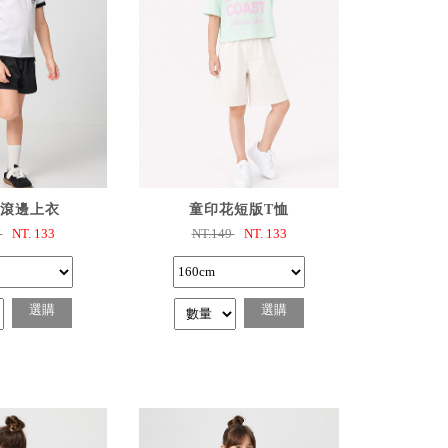
選購
已選購
滾邊上衣
童印花短版T恤
9
NT.
133
NT.149
NT.
133
選購
選購