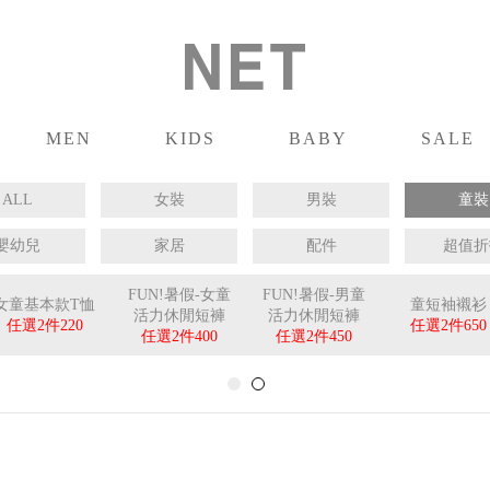
MEN
KIDS
BABY
SALE
男裝
童裝
嬰兒
促銷
ALL
女裝
男裝
童裝
嬰幼兒
家居
配件
超值折
FUN!暑假-女童
FUN!暑假-男童
女童基本款T恤
童短袖襯衫
活力休閒短褲
活力休閒短褲
任選2件
220
任選2件
650
任選2件
400
任選2件
450