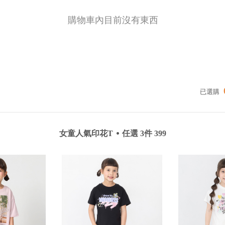
購物車內目前沒有東西
已選購
女童人氣印花T
⦁
任選 3件 399