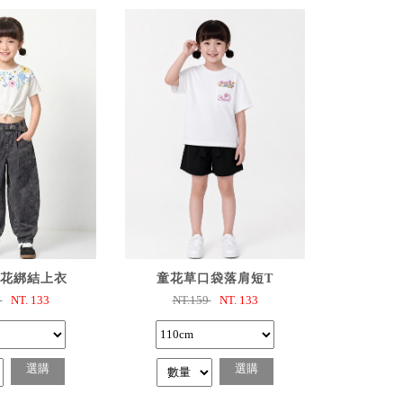
選購
已選購
花綁結上衣
童花草口袋落肩短T
9
NT.
133
NT.159
NT.
133
選購
選購