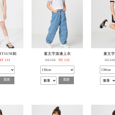
購
已選購
已
童迪士尼TSUMTSUM刺繡T恤
童文字滾邊上衣
童文字
NT.
133
NT.159
NT.
133
NT.15
選購
選購