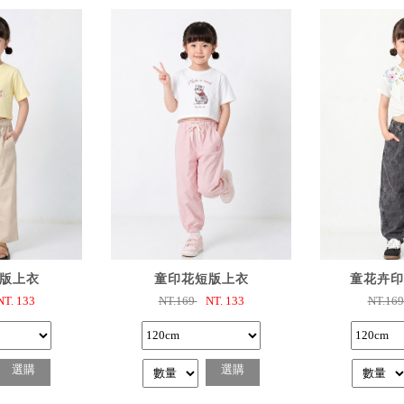
購
已選購
已
版上衣
童印花短版上衣
童花卉印
NT.
133
NT.169
NT.
133
NT.16
選購
選購