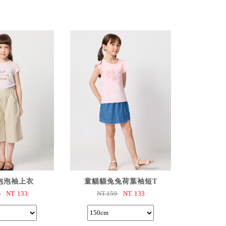
選購
已選購
泡泡袖上衣
童貓貓兔兔荷葉袖短T
9
NT.
133
NT.159
NT.
133