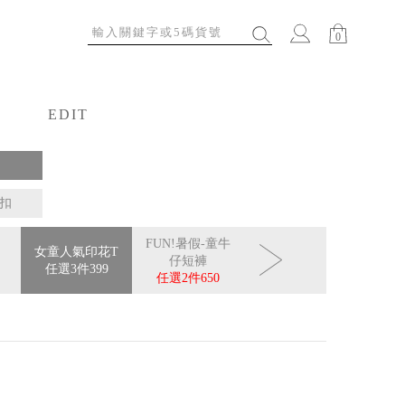
0
EDIT
特輯
扣
FUN!暑假-童牛
女童人氣印花T
仔短褲
任選3件
399
任選2件
650