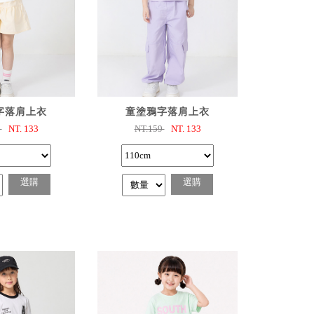
選購
已選購
字落肩上衣
童塗鴉字落肩上衣
9
NT.
133
NT.159
NT.
133
選購
選購