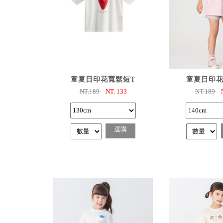
已選購
已選
童夏日印花寬鬆短T
童夏日印花
NT.189
NT.
133
NT.189
選購