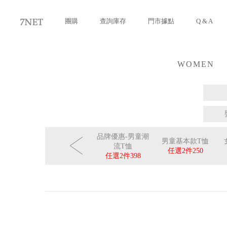
團購
查詢庫存
門市據點
Q & A
WOMEN
女裝
暑假-男童
FUN!暑假-男童
品牌優惠-男童潮
男童基本款T恤
印花T
針織運動褲
流T恤
任選2件
250
件
399
任選3件
549
任選2件
398