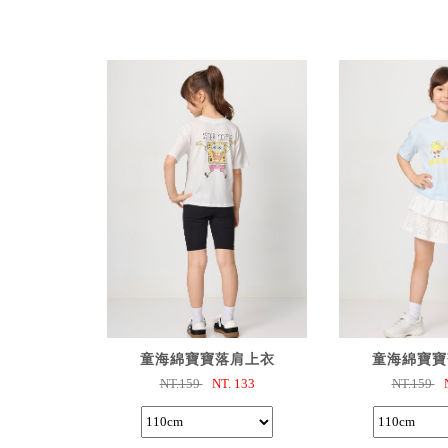
已選購
已選
童海綿寶寶落肩上衣
童海綿寶寶
NT.159
NT.
133
NT.159