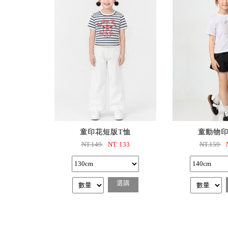
已選購
已選
童印花短版T恤
童動物印
NT.149
NT.
133
NT.159
選購