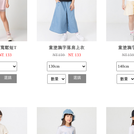
購
已選購
已
寬鬆短T
童塗鴉字落肩上衣
童塗鴉
NT.
133
NT.159
NT.
133
NT.15
選購
選購