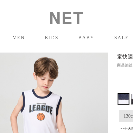
MEN
KIDS
BABY
SALE
男裝
童裝
嬰兒
促銷
童快適
商品編
130
>>十天