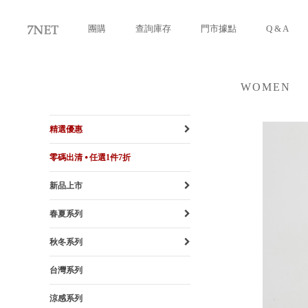
團購
查詢庫存
門市據點
Q & A
WOMEN
女裝
精選優惠
零碼出清 ⦁ 任選1件7折
新品上市
春夏系列
秋冬系列
台灣系列
涼感系列