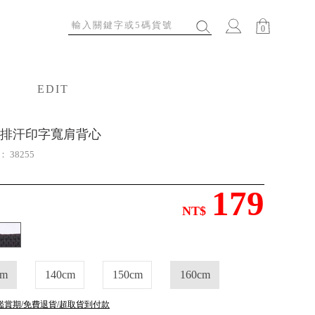
0
EDIT
特輯
排汗印字寬肩背心
號：
38255
179
NT$
cm
140cm
150cm
160cm
鑑賞期/免費退貨/超取貨到付款