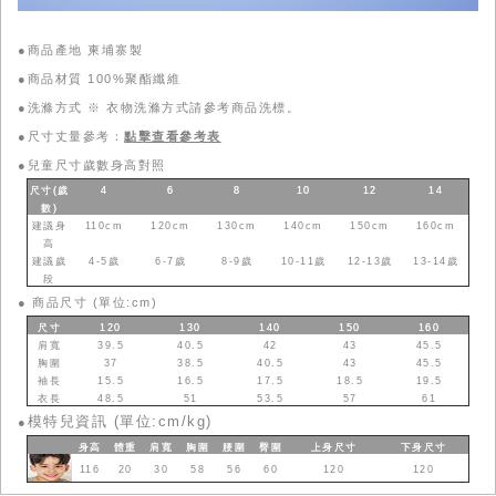
●商品產地 柬埔寨製
●商品材質 100%聚酯纖維
●洗滌方式 ※ 衣物洗滌方式請參考商品洗標。
●尺寸丈量參考：
點擊查看參考表
●
兒童尺寸歲數身高對照
尺寸(歲
4
6
8
10
12
14
數
)
建議身
110cm
120cm
130cm
140cm
150cm
160cm
高
建議歲
4-5歲
6-7歲
8-9歲
10-11歲
12-13歲
13-14歲
段
●
商品尺寸 (單位:cm)
尺寸
120
130
140
150
160
肩寬
39.5
40.5
42
43
45.5
胸圍
37
38.5
40.5
43
45.5
袖長
15.5
16.5
17.5
18.5
19.5
衣長
48.5
51
53.5
57
61
模特兒資訊 (單位:cm/kg)
●
身高
體重
肩寬
胸圍
腰圍
臀圍
上身
尺寸
下身
尺寸
116
20
30
58
56
60
120
120