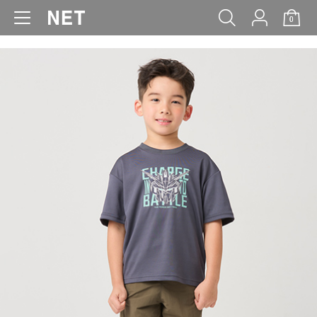
0
WOMEN
MEN
KIDS
BABY