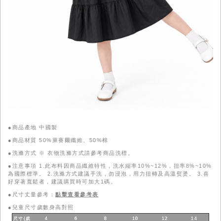
●商品產地 中國製
●商品材質 50%萊賽爾纖維、50%棉
●洗滌方式 ※ 衣物洗滌方式請參考商品洗標。
●注意事項 1.此布料因商品纖維特性，洗水縮率10%~12%，扭率8%~10%
為國際標準。 2.洗滌方式建議手洗，勿浸泡，用力扭轉及高溫熨燙。 3.喜
好穿著寬鬆者，建議購買時可加大1碼。
●尺寸丈量參考：
點擊查看參考表
●
兒童尺寸歲數身高對照
尺寸(歲
4
6
8
10
12
14