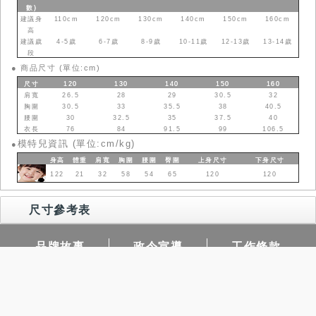
數
)
建議身
110cm
120cm
130cm
140cm
150cm
160cm
高
建議歲
4-5歲
6-7歲
8-9歲
10-11歲
12-13歲
13-14歲
段
●
商品尺寸 (單位:cm)
尺寸
120
130
140
150
160
肩寬
26.5
28
29
30.5
32
胸圍
30.5
33
35.5
38
40.5
腰圍
30
32.5
35
37.5
40
衣長
76
84
91.5
99
106.5
模特兒資訊 (單位:cm/kg)
●
身高
體重
肩寬
胸圍
腰圍
臀圍
上身
尺寸
下身
尺寸
122
21
32
58
54
65
120
120
尺寸參考表
品牌故事
政令宣導
工作條款
常見問題
門市據點
查詢庫存