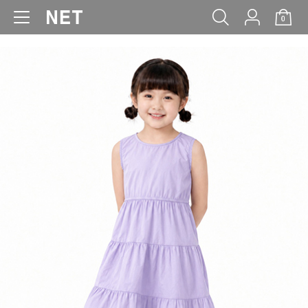
0
WOMEN
MEN
KIDS
BABY