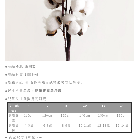
●商品產地 緬甸製
●商品材質 100%棉
●洗滌方式 ※ 衣物洗滌方式請參考商品洗標。
●尺寸丈量參考：
點擊查看參考表
●
兒童尺寸歲數身高對照
尺寸(歲
4
6
8
10
12
14
數
)
建議身
110cm
120cm
130cm
140cm
150cm
160cm
高
建議歲
4-5歲
6-7歲
8-9歲
10-11歲
12-13歲
13-14歲
段
●
商品尺寸 (單位:cm)