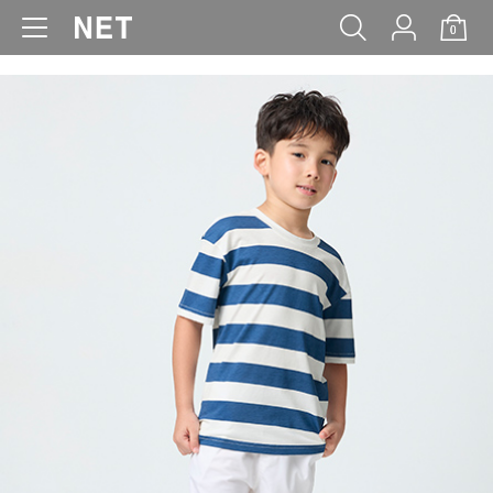
0
WOMEN
MEN
KIDS
BABY