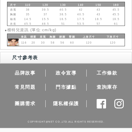
尺寸
110
120
130
140
150
160
肩寬
38
39.5
40.5
42
43
45.5
胸圍
35
37
38.5
40.5
43
45.5
袖長
14.5
15.5
16.5
17.5
18.5
19.5
衣長
45.5
48.5
51
53.5
57
61
模特兒資訊 (單位:cm/kg)
●
身高
體重
肩寬
胸圍
腰圍
臀圍
上身
尺寸
下身
尺寸
116
20
30
58
56
60
120
120
尺寸參考表
品牌故事
政令宣導
工作條款
常見問題
門市據點
查詢庫存
團購需求
隱私權保護
COPYRIGHT@NET CO.,LTD.ALL RIGHTS RESERVED.