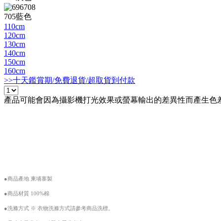
705藍色
110cm
120cm
130cm
140cm
150cm
160cm
>>十天鑑賞期/免費退貨/超取貨到付款
產品可能會因為攝影機打光效果或螢幕輸出的差異性而產生色差
●商品產地 柬埔寨製
●商品材質 100%棉
●洗滌方式 ※ 衣物洗滌方式請參考商品洗標。