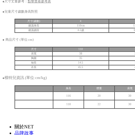
●尺寸丈量參考：
點擊查看參考表
●
兒童尺寸歲數身高對照
尺寸(歲數
)
4
建議身高
110cm
1
建議歲段
4-5歲
●
商品尺寸 (單位:cm)
尺寸
110
肩寬
38
胸圍
35
袖長
14.5
衣長
45.5
模特兒資訊 (單位:cm/kg)
●
身高
體重
肩寬
116
20
30
118
22
30
關於NET
品牌故事