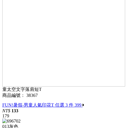
童太空文字落肩短T
商品編號：
38367
FUN!暑假-男童人氣印花T 任選 3 件 399
NT$
133
179
013灰色