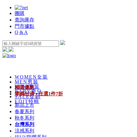
團購
查詢庫存
門市據點
Q & A
WOMEN
女裝
MEN
男裝
KIDS
童裝
精選優惠
BABY
嬰兒
零碼出清 ⦁ 任選1件7折
SALE
促銷
EDIT
特輯
新品上市
春夏系列
秋冬系列
台灣系列
涼感系列