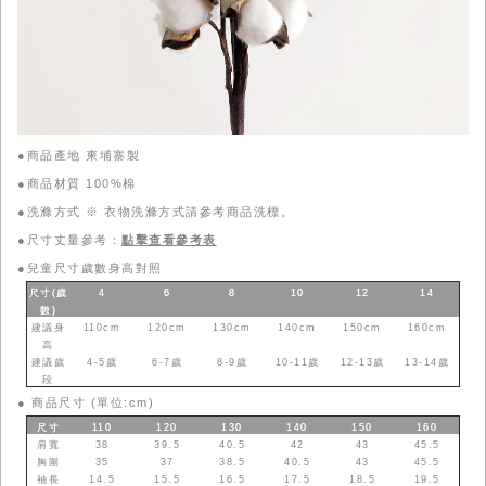
●商品產地 柬埔寨製
●商品材質 100%棉
●洗滌方式 ※ 衣物洗滌方式請參考商品洗標。
●尺寸丈量參考：
點擊查看參考表
●
兒童尺寸歲數身高對照
尺寸(歲
4
6
8
10
12
14
數
)
建議身
110cm
120cm
130cm
140cm
150cm
160cm
高
建議歲
4-5歲
6-7歲
8-9歲
10-11歲
12-13歲
13-14歲
段
●
商品尺寸 (單位:cm)
尺寸
110
120
130
140
150
160
肩寬
38
39.5
40.5
42
43
45.5
胸圍
35
37
38.5
40.5
43
45.5
袖長
14.5
15.5
16.5
17.5
18.5
19.5