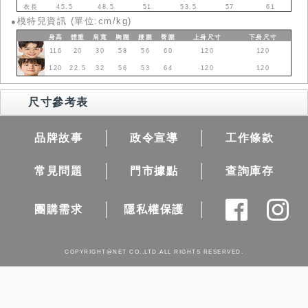
衣長
45.5
48.5
51
53.5
57
61
模特兒資訊 (單位:cm/kg)
●
身高
體重
肩寬
胸圍
腰圍
臀圍
上身
尺寸
下身
尺寸
116
20
30
58
56
60
120
120
120
22.5
32
56
53
64
120
120
尺寸參考表
品牌故事
政令宣導
工作條款
常見問題
門市據點
查詢庫存
團購需求
隱私權保護
COPYRIGHT@NET CO.,LTD.ALL RIGHTS RESERVED.