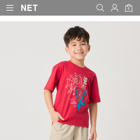
0
WOMEN
MEN
KIDS
BABY