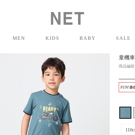
MEN
KIDS
BABY
SALE
男裝
童裝
嬰兒
促銷
童機車
商品編
FUN!暑
110