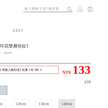
0
EDIT
特輯
印花雙層領短T
號：
38368
133
假-男童人氣印花T 任選 3 件 399
NT$
179
cm
120cm
130cm
140cm