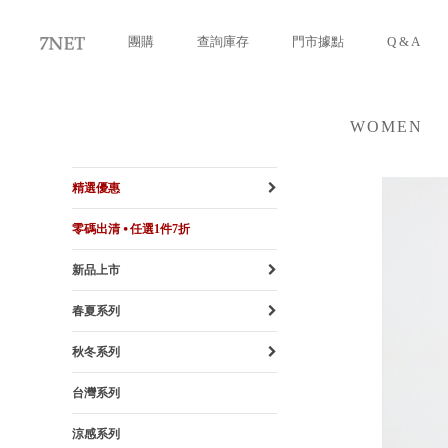
團購
查詢庫存
門市據點
Q & A
WOMEN
女裝
精選優惠
零碼出清 ⦁ 任選1件7折
新品上市
春夏系列
秋冬系列
台灣系列
涼感系列