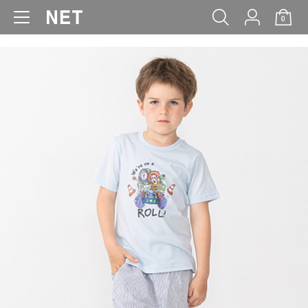
0
WOMEN
MEN
KIDS
BABY