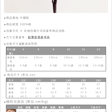
●商品產地 中國製
●商品材質 100%棉
●洗滌方式 ※ 衣物洗滌方式請參考商品洗標。
●尺寸丈量參考：
點擊查看參考表
●
兒童尺寸歲數身高對照
尺寸(歲
4
6
8
10
12
14
數
)
建議身
110cm
120cm
130cm
140cm
150cm
160cm
高
建議歲
4-5歲
6-7歲
8-9歲
10-11歲
12-13歲
13-14歲
段
●
商品尺寸 (單位:cm)
尺寸
110
120
130
140
150
160
肩寬
28
29
31
33
35
37
胸圍
33.5
34.5
36
38
40.5
43
袖長
13.5
14.5
15.5
16.5
17.5
18.5
衣長
44.5
47.5
51
54.5
58.5
62
模特兒資訊 (單位:cm/kg)
●
身高
體重
肩寬
胸圍
腰圍
臀圍
上身
尺寸
下身
尺寸