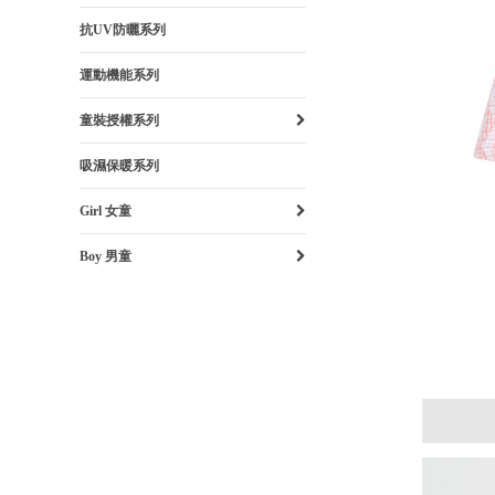
抗UV防曬系列
運動機能系列
童裝授權系列
吸濕保暖系列
Girl 女童
Boy 男童