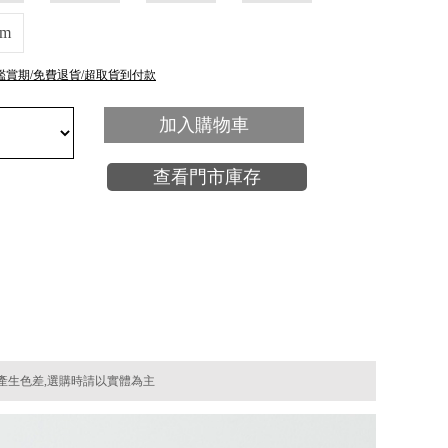
cm
鑑賞期/免費退貨/超取貨到付款
加入購物車
查看門市庫存
產生色差,選購時請以實體為主