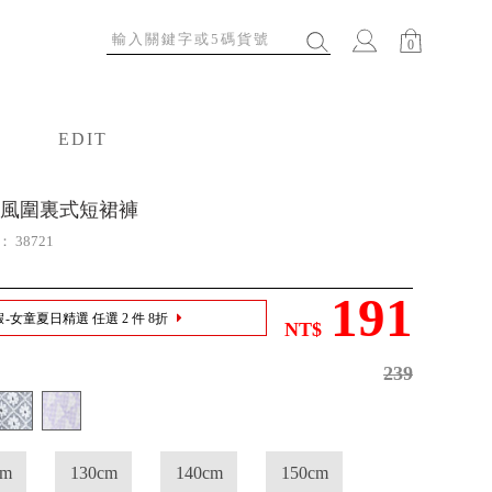
0
EDIT
特輯
風圍裏式短裙褲
號：
38721
191
假-女童夏日精選 任選 2 件 8折
NT$
239
cm
130cm
140cm
150cm