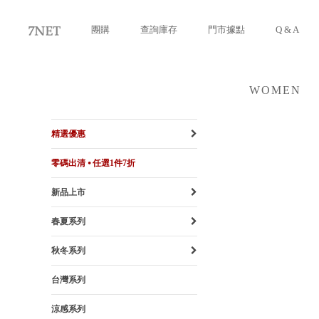
團購
查詢庫存
門市據點
Q & A
WOMEN
女裝
精選優惠
零碼出清 ⦁ 任選1件7折
新品上市
春夏系列
秋冬系列
台灣系列
涼感系列