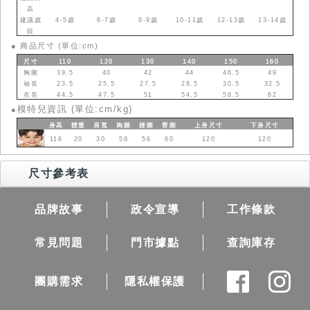
高
建議歲
4-5歲
6-7歲
8-9歲
10-11歲
12-13歲
13-14歲
段
●
商品尺寸 (單位:cm)
尺寸
110
120
130
140
150
160
胸圍
39.5
40
42
44
46.5
49
袖長
23.5
25.5
27.5
28.5
30.5
32.5
衣長
44.5
47.5
51
54.5
58.5
62
模特兒資訊 (單位:cm/kg)
●
身高
體重
肩寬
胸圍
腰圍
臀圍
上身
尺寸
下身
尺寸
116
20
30
58
56
60
120
120
尺寸參考表
品牌故事
政令宣導
工作條款
常見問題
門市據點
查詢庫存
團購需求
隱私權保護