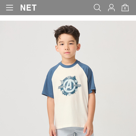
0
WOMEN
MEN
KIDS
BABY