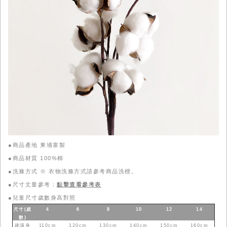
●商品產地 柬埔寨製
●商品材質 100%棉
●洗滌方式 ※ 衣物洗滌方式請參考商品洗標。
●尺寸丈量參考：
點擊查看參考表
●
兒童尺寸歲數身高對照
尺寸(歲
4
6
8
10
12
14
數
)
建議身
110cm
120cm
130cm
140cm
150cm
160cm