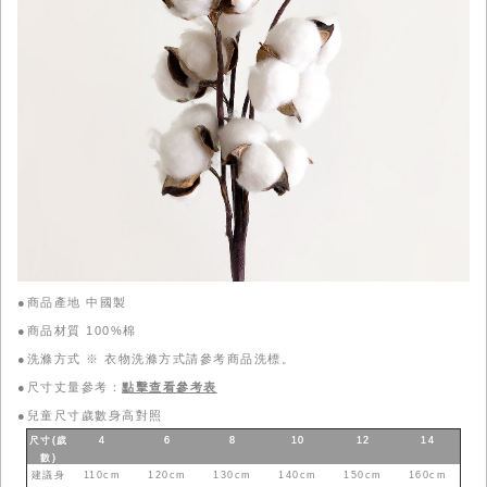
●商品產地 中國製
●商品材質 100%棉
●洗滌方式 ※ 衣物洗滌方式請參考商品洗標。
●尺寸丈量參考：
點擊查看參考表
●
兒童尺寸歲數身高對照
尺寸(歲
4
6
8
10
12
14
數
)
建議身
110cm
120cm
130cm
140cm
150cm
160cm