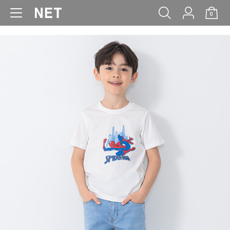
0
WOMEN
MEN
KIDS
BABY