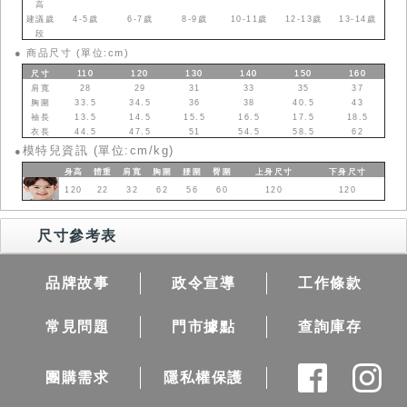
高
建議歲
4-5歲
6-7歲
8-9歲
10-11歲
12-13歲
13-14歲
段
●
商品尺寸 (單位:cm)
尺寸
110
120
130
140
150
160
肩寬
28
29
31
33
35
37
胸圍
33.5
34.5
36
38
40.5
43
袖長
13.5
14.5
15.5
16.5
17.5
18.5
衣長
44.5
47.5
51
54.5
58.5
62
模特兒資訊 (單位:cm/kg)
●
身高
體重
肩寬
胸圍
腰圍
臀圍
上身
尺寸
下身
尺寸
120
22
32
62
56
60
120
120
尺寸參考表
品牌故事
政令宣導
工作條款
常見問題
門市據點
查詢庫存
團購需求
隱私權保護