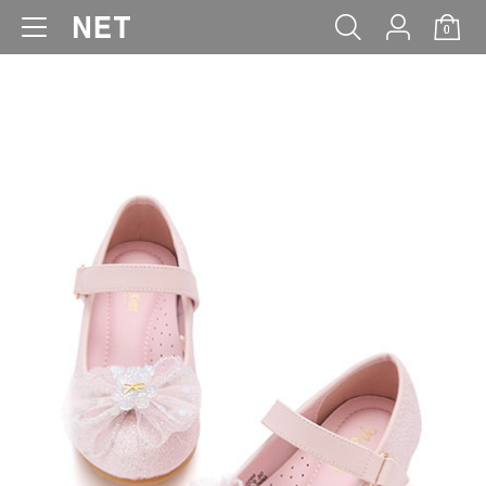
0
WOMEN
MEN
KIDS
BABY