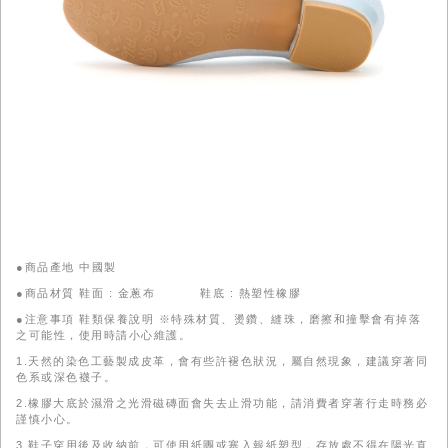
●商品產地 中國製
●商品材質 鞋面 : 金蔥布 鞋底 : 熱塑性橡膠
●注意事項 鞋類保養說明 ※特殊材質、燙鑽、縫珠，磨擦和撞擊會有掉落
之可能性，使用時請小心維護。
1.天然的染色工藝製成皮革，會有些許褪色狀況，屬自然現象，建議穿著同
色系或深色襪子。
2.橡膠大底於濕滑之光滑磁磚面會失去止滑功能，請消費者穿著行走時務必
謹慎小心。
3.鞋子穿用後及收納前，可使用紙團或塞入報紙塑型，存放處不得在陽光直