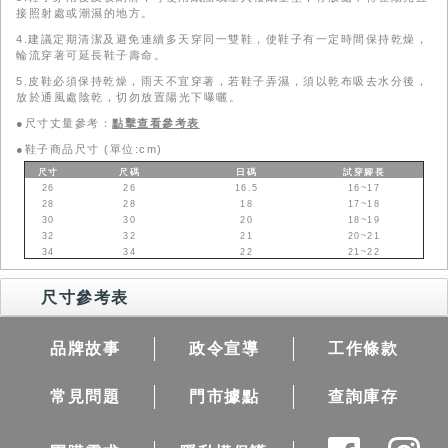
接照射處或潮濕的地方。
4.建議定期清潔及避免連續多天穿同一雙鞋，使鞋子有一定時間保持乾燥，
輪流穿著可延長鞋子壽命。
5.皮鞋必須保持乾燥，雨天不宜穿著，若鞋子弄濕，須以乾布吸去水分後，
放於通風處陰乾，切勿放置陽光下曝曬。
●尺寸丈量參考：
點擊查看參考表
●
鞋子商品尺寸 (單位:cm)
尺寸
尺碼
日碼
試穿腳長
26
26
16.5
16~17
28
28
18
17~18
30
30
20
18~19
32
32
21
20~21
34
34
22
21~22
尺寸參考表
品牌故事
政令宣導
工作條款
常見問題
門市據點
查詢庫存