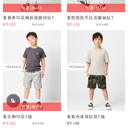
任選2件250
任選2件250
童賽車印花胸拼接圓領短T
童熊熊投手拉克蘭袖短T
NT.
125
NT.
159
NT.
125
NT.
149
+Colours
+Colours
任選2件250
童左胸印花T恤
童素色落肩貼袋T恤
NT.
125
NT.
149
NT.
189