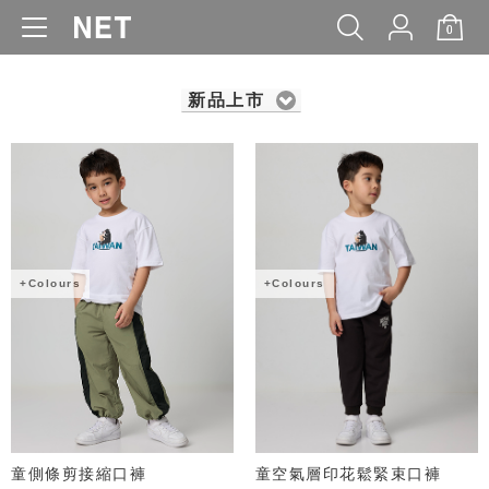
0
WOMEN
MEN
KIDS
BABY
新品上市
+Colours
+Colours
童側條剪接縮口褲
童空氣層印花鬆緊束口褲