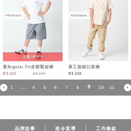
+Colours
+Colours
任選2件450
童Regular Fit全鬆緊短褲
童工裝縮口長褲
NT.
225
NT.
279
NT.
459
9
...
1
4
5
6
7
8
10
11
品牌故事
政令宣導
工作條款