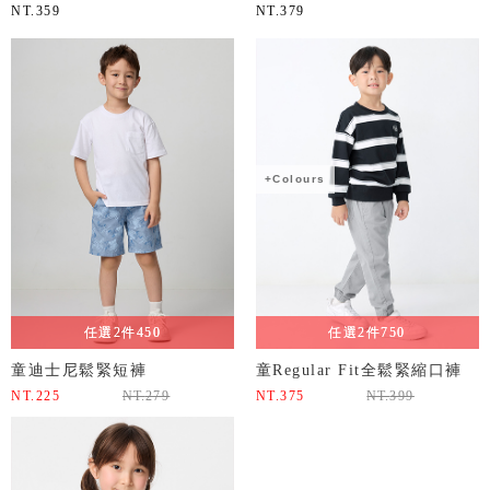
NT.
359
NT.
379
+Colours
任選2件450
任選2件750
童迪士尼鬆緊短褲
童Regular Fit全鬆緊縮口褲
NT.
225
NT.
279
NT.
375
NT.
399