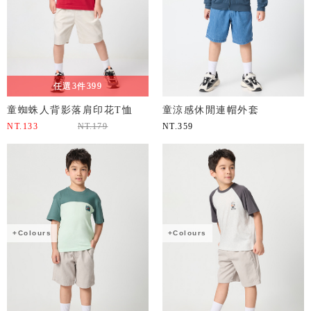
任選3件399
童蜘蛛人背影落肩印花T恤
童涼感休閒連帽外套
NT.
133
NT.
179
NT.
359
+Colours
+Colours