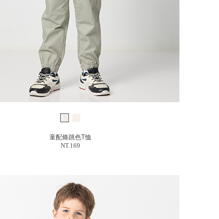
童配條跳色T恤
NT.169