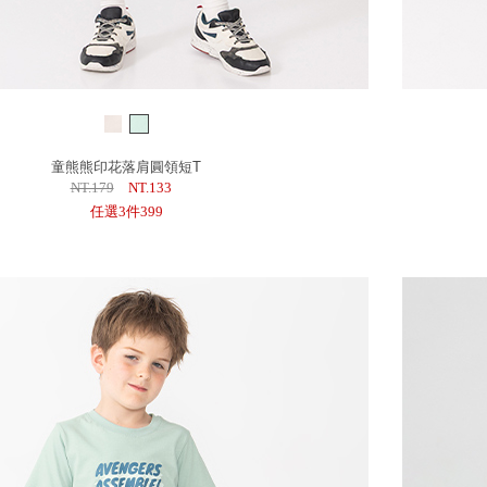
童熊熊印花落肩圓領短T
NT.179
NT.133
任選3件399