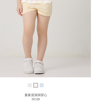
童家居洞洞背心
NT.89