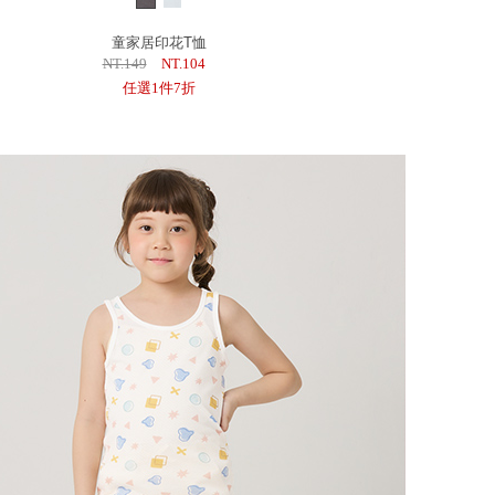
童家居印花T恤
NT.149
NT.104
任選1件7折