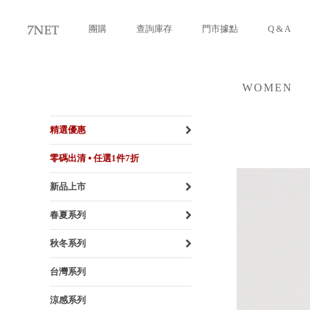
團購
查詢庫存
門市據點
Q & A
WOMEN
女裝
精選優惠
零碼出清 ⦁ 任選1件7折
新品上市
春夏系列
秋冬系列
台灣系列
涼感系列