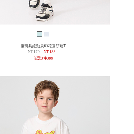
童玩具總動員印花圓領短T
NT.179
NT.133
任選3件399