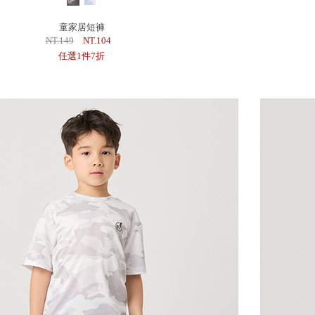
童家居短褲
NT.149
NT.104
任選1件7折