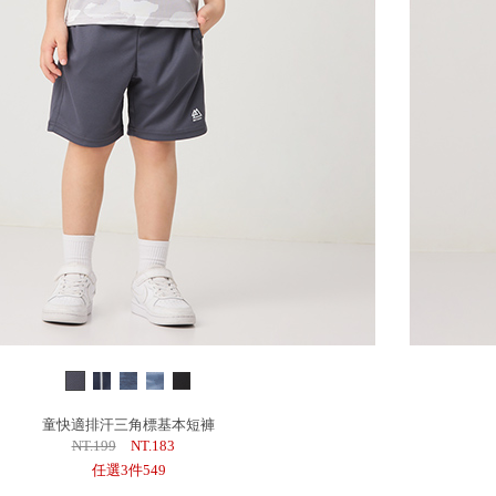
童快適排汗三角標基本短褲
NT.199
NT.183
任選3件549