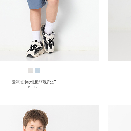
童涼感冰紗北極熊落肩短T
NT.179