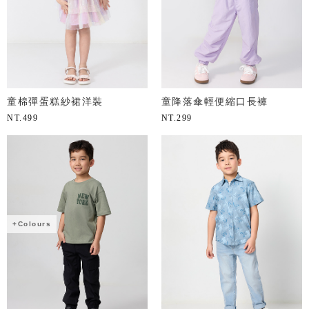
童棉彈蛋糕紗裙洋裝
童降落傘輕便縮口長褲
NT.
499
NT.
299
+Colours