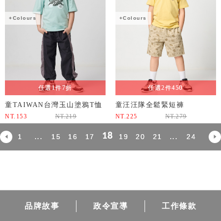
+Colours
+Colours
任選1件7折
任選2件450
童TAIWAN台灣玉山塗鴉T恤
童汪汪隊全鬆緊短褲
NT.
153
NT.
219
NT.
225
NT.
279
18
...
...
1
15
16
17
19
20
21
24
品牌故事
政令宣導
工作條款