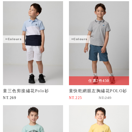
+Colours
+Colours
任選2件450
童三色剪接繡花Polo衫
童快乾網眼左胸繡花POLO衫
NT.
269
NT.
225
NT.
249