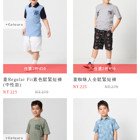
+Colours
任選2件450
任選2件450
童Regular Fit素色鬆緊短褲
童蜘蛛人全鬆緊短褲
(中性款)
NT.
225
NT.
279
NT.
225
NT.
279
+Colours