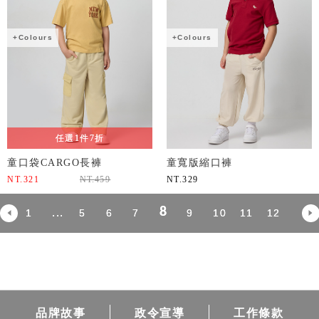
+Colours
+Colours
任選1件7折
童口袋CARGO長褲
童寬版縮口褲
NT.
321
NT.
459
NT.
329
8
...
1
5
6
7
9
10
11
12
品牌故事
政令宣導
工作條款