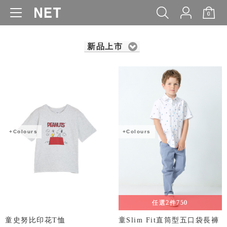
0
WOMEN
MEN
KIDS
BABY
新品上市
+Colours
+Colours
任選2件750
童史努比印花T恤
童Slim Fit直筒型五口袋長褲