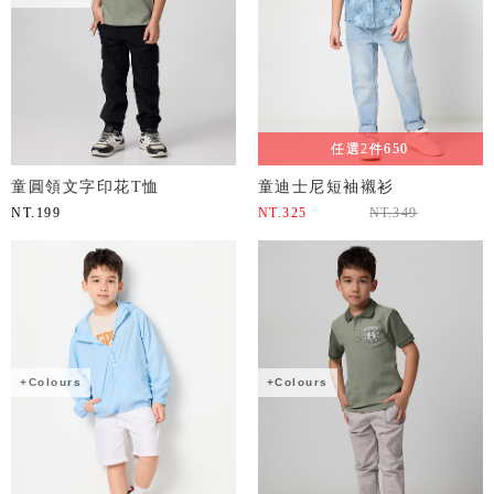
任選2件650
童圓領文字印花T恤
童迪士尼短袖襯衫
NT.
199
NT.
325
NT.
349
+Colours
+Colours