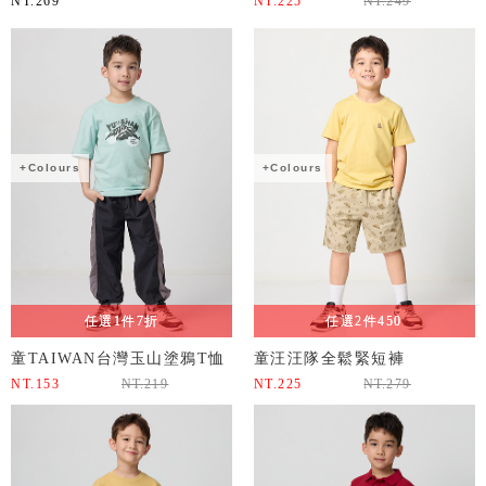
NT.
269
NT.
225
NT.
249
+Colours
+Colours
任選1件7折
任選2件450
童TAIWAN台灣玉山塗鴉T恤
童汪汪隊全鬆緊短褲
NT.
153
NT.
219
NT.
225
NT.
279