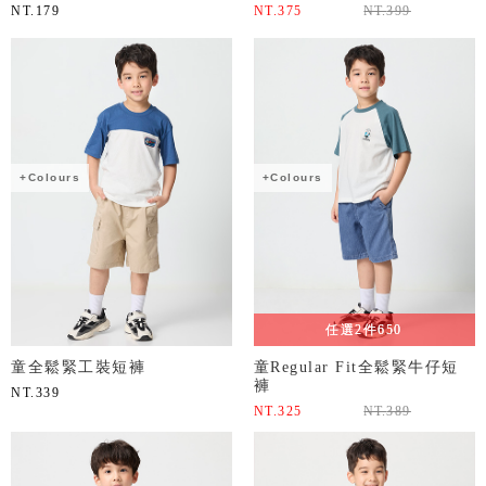
NT.
179
NT.
375
NT.
399
+Colours
+Colours
任選2件650
童全鬆緊工裝短褲
童Regular Fit全鬆緊牛仔短
褲
NT.
339
NT.
325
NT.
389