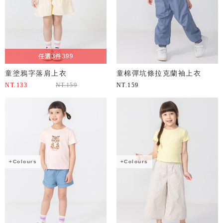
任選3件399
童塗鴉字落肩上衣
童棉彈坑條拉克蘭袖上衣
NT.
133
NT.
159
NT.
159
+Colours
+Colours