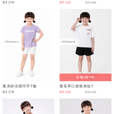
NT.
179
NT.
133
NT.
149
+Colours
+Colours
任選3件399
童冰紗涼感印字T恤
童花草口袋落肩短T
NT.
179
NT.
133
NT.
159