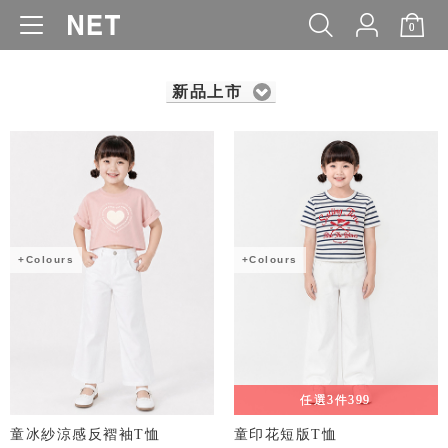
0
WOMEN
MEN
KIDS
BABY
新品上市
+Colours
+Colours
任選3件399
童冰紗涼感反褶袖T恤
童印花短版T恤