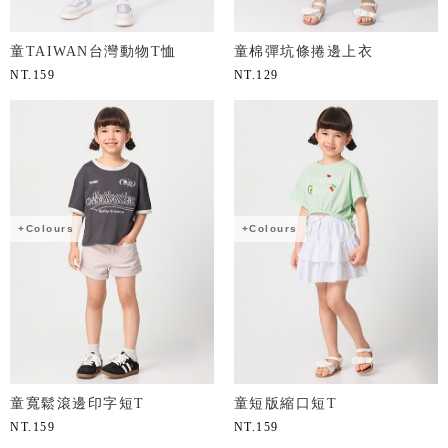
童TAIWAN台灣動物T恤
童棉彈坑條捲邊上衣
NT.
159
NT.
129
+Colours
+Colours
童寬鬆滾邊印字短T
童短版縮口短T
NT.
159
NT.
159