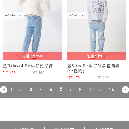
+Colours
+Colours
任選2件950
任選2件950
童Relaxed Fit牛仔錐形褲
童Slim Fit牛仔修身直筒褲
(中性款)
NT.
475
NT.
499
NT.
475
NT.
499
6
...
...
1
3
4
5
7
8
9
15