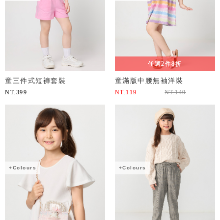
任選2件8折
童三件式短褲套裝
童滿版中腰無袖洋裝
NT.
399
NT.
119
NT.
149
+Colours
+Colours