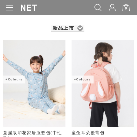
0
WOMEN
MEN
KIDS
BABY
新品上市
+Colours
+Colours
童滿版印花家居服套包(中性
童兔耳朵後背包