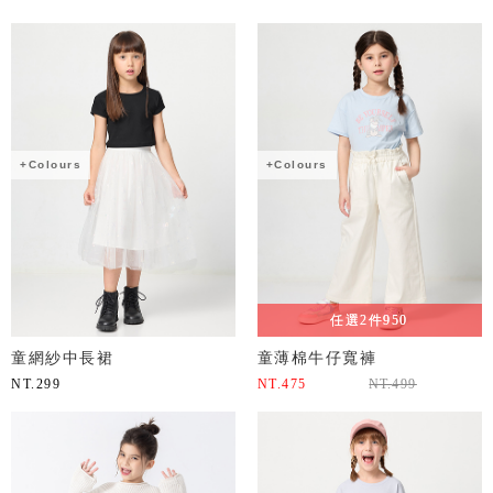
+Colours
+Colours
任選2件950
童網紗中長裙
童薄棉牛仔寬褲
NT.
299
NT.
475
NT.
499