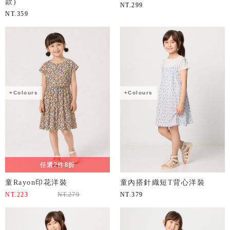
款)
NT.
299
NT.
359
+Colours
+Colours
任選2件8折
童Rayon印花洋裝
童內搭針織短T背心洋裝
NT.
223
NT.
279
NT.
379