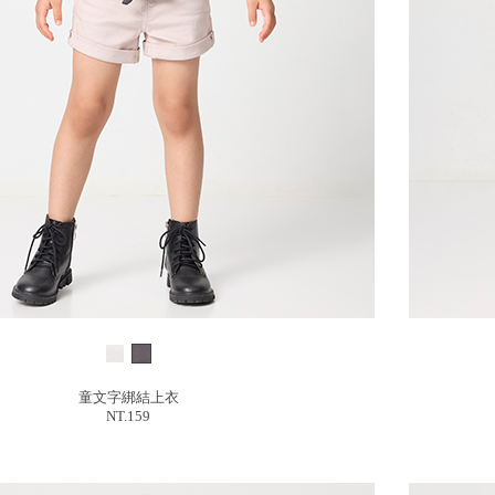
童文字綁結上衣
NT.159