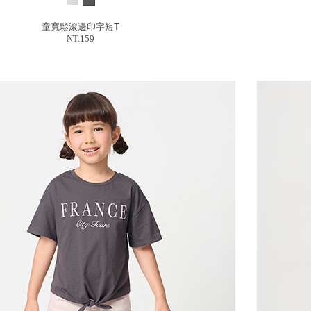
童寬鬆滾邊印字短T
NT.159