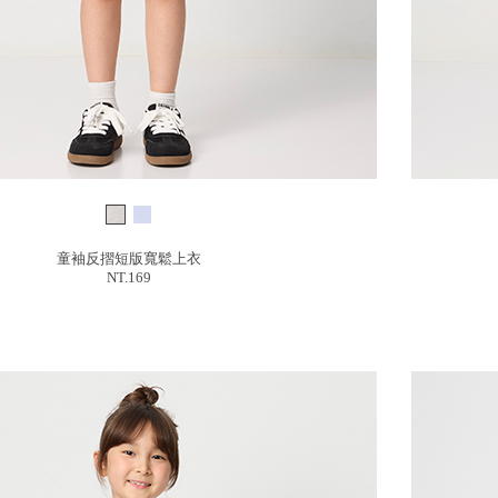
童袖反摺短版寬鬆上衣
NT.169