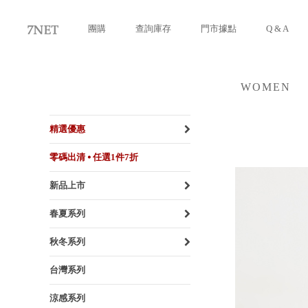
團購
查詢庫存
門市據點
Q & A
WOMEN
女裝
精選優惠
零碼出清 ⦁ 任選1件7折
新品上市
春夏系列
秋冬系列
台灣系列
涼感系列