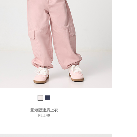
童短版連肩上衣
NT.149