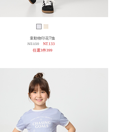
童動物印花T恤
NT.159
NT.133
任選3件399