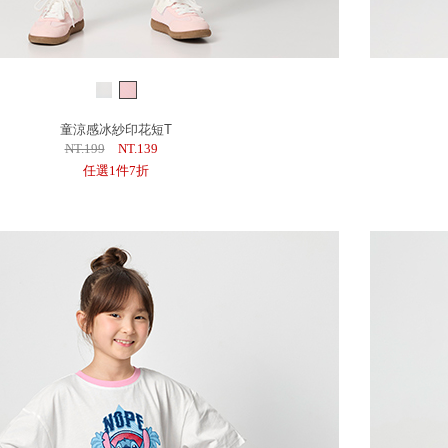
童涼感冰紗印花短T
NT.199
NT.139
任選1件7折