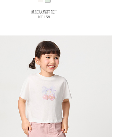
童短版縮口短T
NT.159