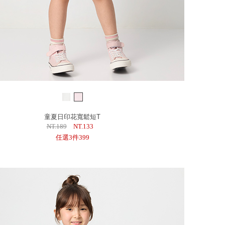
童夏日印花寬鬆短T
NT.189
NT.133
任選3件399