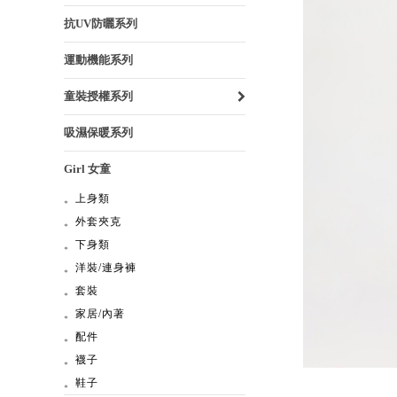
抗UV防曬系列
運動機能系列
童裝授權系列
吸濕保暖系列
Girl 女童
。上身類
。外套夾克
。下身類
。洋裝/連身褲
。套裝
。家居/內著
。配件
。襪子
。鞋子