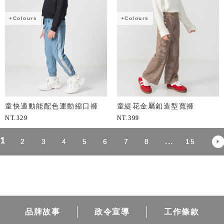
+Colours
+Colours
童快適動能配色運動縮口褲
童緹花金屬釦造型寬褲
NT.
329
NT.
399
1
...
2
3
4
5
6
7
8
15
品牌故事
政令宣導
工作條款