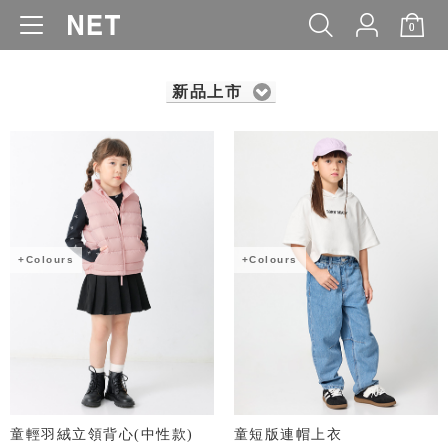
0
WOMEN
MEN
KIDS
BABY
新品上市
+Colours
+Colours
童輕羽絨立領背心(中性款)
童短版連帽上衣