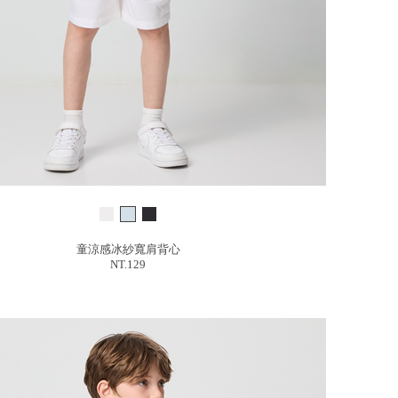
童涼感冰紗寬肩背心
NT.129