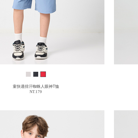
童快適排汗蜘蛛人眼神T恤
NT.179