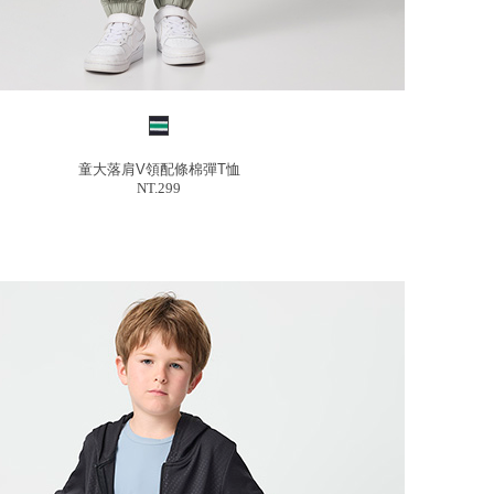
童大落肩V領配條棉彈T恤
NT.299