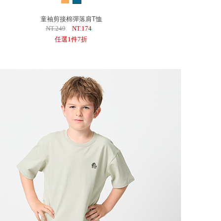
童袖剪接棉彈落肩T恤
NT.249
NT.174
任選1件7折