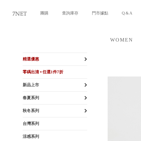
團購
查詢庫存
門市據點
Q & A
WOMEN
女裝
精選優惠
零碼出清 ⦁ 任選1件7折
新品上市
春夏系列
秋冬系列
台灣系列
涼感系列