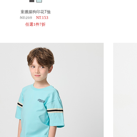
童臘腸狗印花T恤
NT.219
NT.153
任選1件7折