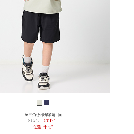
童三角標棉彈落肩T恤
NT.249
NT.174
任選1件7折