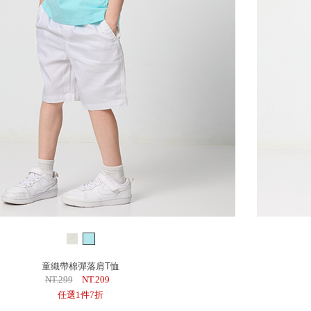
童織帶棉彈落肩T恤
NT.299
NT.209
任選1件7折