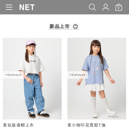
0
WOMEN
MEN
KIDS
BABY
新品上市
+Colours
+Colours
童短版連帽上衣
童小物印花寬鬆T恤