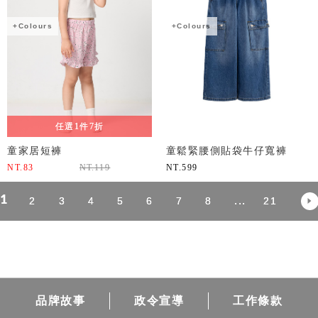
+Colours
+Colours
任選1件7折
童家居短褲
童鬆緊腰側貼袋牛仔寬褲
NT.
83
NT.
119
NT.
599
1
...
2
3
4
5
6
7
8
21
品牌故事
政令宣導
工作條款