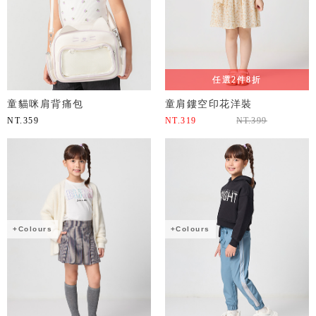
任選2件8折
童貓咪肩背痛包
童肩鏤空印花洋裝
NT.
359
NT.
319
NT.
399
+Colours
+Colours