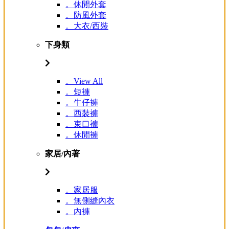
。休閒外套
。防風外套
。大衣/西裝
下身類
。View All
。短褲
。牛仔褲
。西裝褲
。束口褲
。休閒褲
家居/內著
。家居服
。無側縫內衣
。內褲