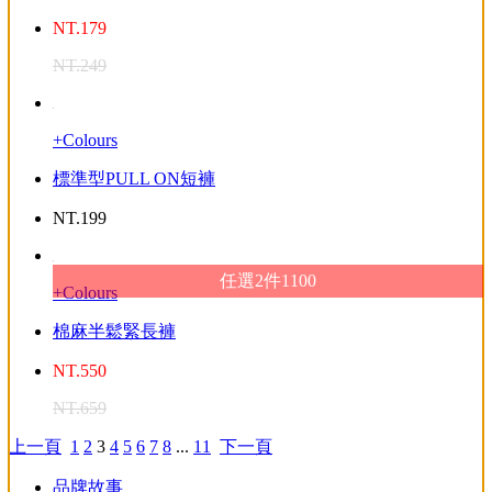
NT.
179
NT.
249
+Colours
標準型PULL ON短褲
NT.
199
任選2件1100
+Colours
棉麻半鬆緊長褲
NT.
550
NT.
659
上一頁
1
2
3
4
5
6
7
8
...
11
下一頁
品牌故事