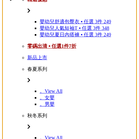
嬰幼兒舒適包臀衣 ⦁ 任選 3件 249
嬰幼兒人氣短袖T ⦁ 任選 3件 348
嬰幼兒夏日內搭褲 ⦁ 任選 3件 249
零碼出清 ⦁ 任選1件7折
新品上市
春夏系列
。View All
。女嬰
。男嬰
秋冬系列
。View All