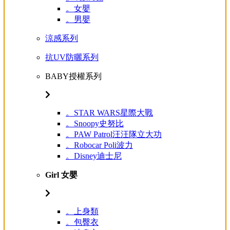
。女嬰
。男嬰
涼感系列
抗UV防曬系列
BABY授權系列
。STAR WARS星際大戰
。Snoopy史努比
。PAW Patrol汪汪隊立大功
。Robocar Poli波力
。Disney迪士尼
Girl 女嬰
。上身類
。包臀衣