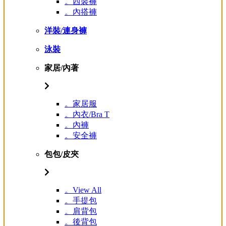
。西裝褲
。內搭褲
洋裝/連身褲
泳裝
家居/內著
。家居服
。內衣/Bra T
。內褲
。安全褲
包包/皮夾
。View All
。手提包
。肩背包
。後背包