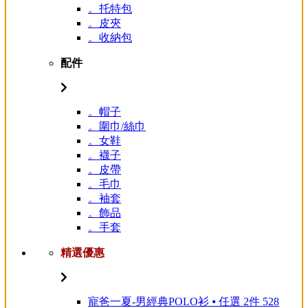
。托特包
。皮夾
。收納包
配件
。帽子
。圍巾/絲巾
。女鞋
。襪子
。皮帶
。毛巾
。袖套
。飾品
。手套
精選優惠
寵爸一夏-男經典POLO衫 ⦁ 任選 2件 528