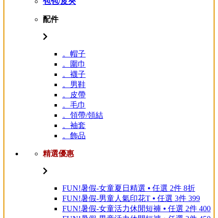
包包/皮夾
配件
。帽子
。圍巾
。襪子
。男鞋
。皮帶
。毛巾
。領帶/領結
。袖套
。飾品
精選優惠
FUN!暑假-女童夏日精選 ⦁ 任選 2件 8折
FUN!暑假-男童人氣印花T ⦁ 任選 3件 399
FUN!暑假-女童活力休閒短褲 ⦁ 任選 2件 400