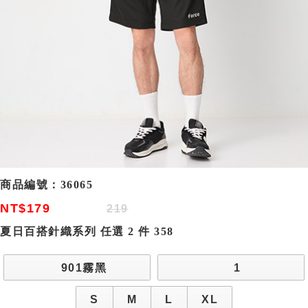
商品編號：
36065
NT$179
219
夏日百搭針織系列 任選 2 件 358
901霧黑
1
S
M
L
XL