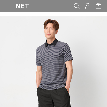
0
WOMEN
MEN
KIDS
BABY