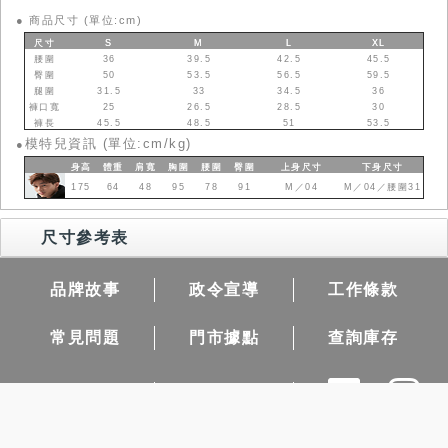
●
商品尺寸 (單位:cm)
尺寸
S
M
L
XL
腰圍
36
39.5
42.5
45.5
臀圍
50
53.5
56.5
59.5
腿圍
31.5
33
34.5
36
褲口寬
25
26.5
28.5
30
褲長
45.5
48.5
51
53.5
模特兒資訊 (單位:cm/kg)
●
身高
體重
肩寬
胸圍
腰圍
臀圍
上身
尺寸
下身
尺寸
175
64
48
95
78
91
M／04
M／04／腰圍31
尺寸參考表
品牌故事
政令宣導
工作條款
常見問題
門市據點
查詢庫存
團購需求
隱私權保護