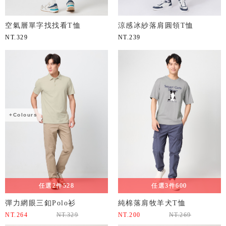
空氣層單字找找看T恤
涼感冰紗落肩圓領T恤
NT.
329
NT.
239
+Colours
任選2件528
任選3件600
彈力網眼三釦Polo衫
純棉落肩牧羊犬T恤
NT.
264
NT.
329
NT.
200
NT.
269