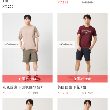
T恤
NT.
188
NT.
269
NT.
259
+Colours
+Colours
任選3件498
任選3件600
素色落肩下開衩圓領短T
美國國旗印花T恤
NT.
166
NT.
199
NT.
200
NT.
269