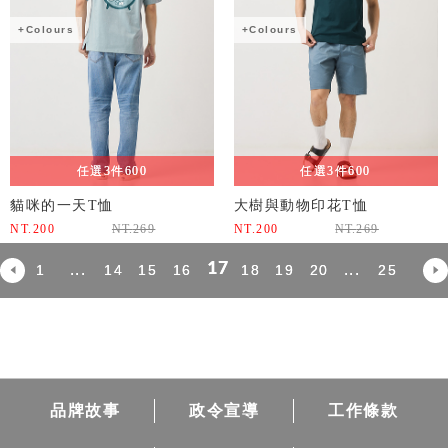
+Colours
+Colours
任選3件600
任選3件600
貓咪的一天T恤
大樹與動物印花T恤
NT.
200
NT.
269
NT.
200
NT.
269
17
...
...
1
14
15
16
18
19
20
25
品牌故事
政令宣導
工作條款