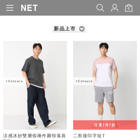
0
WOMEN
MEN
KIDS
BABY
新品上市
+Colours
+Colours
任選1件7折
涼感冰紗雙層假兩件圓領落肩
二剪接印字短T