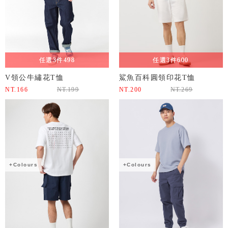
任選3件498
任選3件600
V領公牛繡花T恤
鯊魚百科圓領印花T恤
NT.
166
NT.
199
NT.
200
NT.
269
+Colours
+Colours