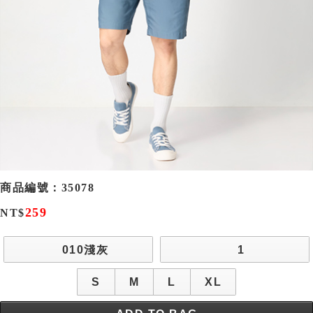
商品編號：
35078
259
NT$
010淺灰
1
S
M
L
XL