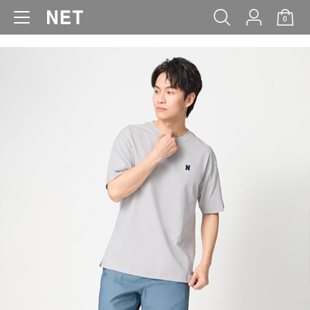
0
WOMEN
MEN
KIDS
BABY