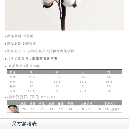
●商品產地 中國製
●商品材質 100%棉
●洗滌方式 ※ 衣物洗滌方式請參考商品洗標。
●尺寸丈量參考：
點擊查看參考表
●
商品尺寸 (單位:cm)
尺寸
S
M
L
XL
肩寬
51.5
53.5
55
58
胸圍
51
53.5
56.5
59.5
袖長
22
23
24
25
衣長
68.5
71
73.5
76
模特兒資訊 (單位:cm/kg)
●
身高
體重
肩寬
胸圍
腰圍
臀圍
上身
尺寸
下身
尺寸
178
65
47
89
73
94
M／04
M／04／腰圍31
尺寸參考表