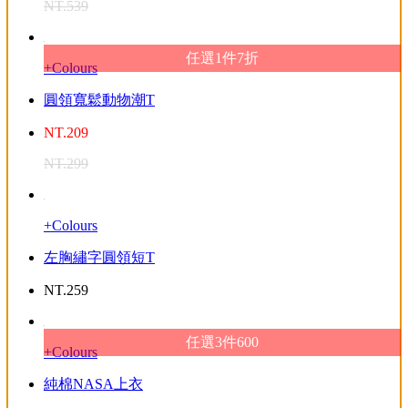
NT.
539
任選1件7折
+Colours
圓領寬鬆動物潮T
NT.
209
NT.
299
+Colours
左胸繡字圓領短T
NT.
259
任選3件600
+Colours
純棉NASA上衣