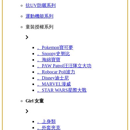
抗UV防曬系列
運動機能系列
童裝授權系列
。Pokemon寶可夢
。Snoopy史努比
。海綿寶寶
。PAW Patrol汪汪隊立大功
。Robocar Poli波力
。Disney迪士尼
。MARVEL漫威
。STAR WARS星際大戰
Girl 女童
。上身類
。外套夾克