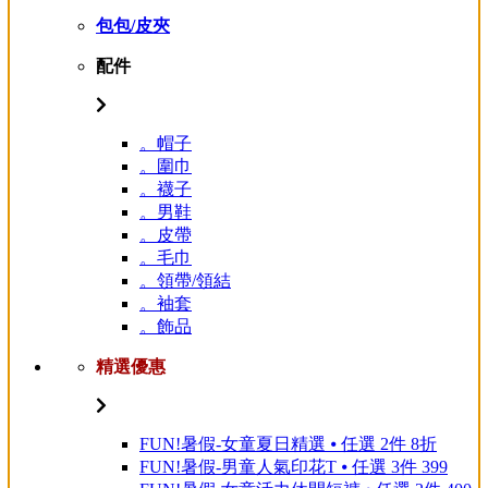
包包/皮夾
配件
。帽子
。圍巾
。襪子
。男鞋
。皮帶
。毛巾
。領帶/領結
。袖套
。飾品
精選優惠
FUN!暑假-女童夏日精選 ⦁ 任選 2件 8折
FUN!暑假-男童人氣印花T ⦁ 任選 3件 399