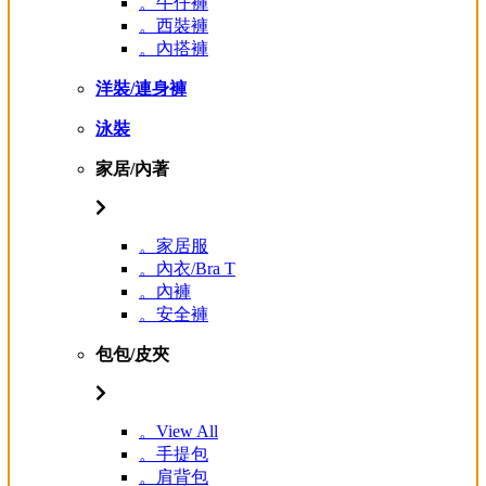
。牛仔褲
。西裝褲
。內搭褲
洋裝/連身褲
泳裝
家居/內著
。家居服
。內衣/Bra T
。內褲
。安全褲
包包/皮夾
。View All
。手提包
。肩背包