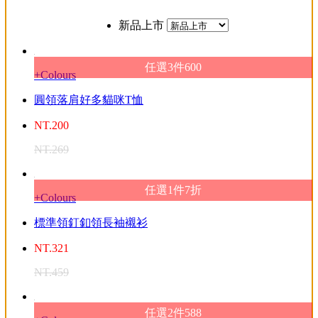
新品上市
任選3件600
+Colours
圓領落肩好多貓咪T恤
NT.
200
NT.
269
任選1件7折
+Colours
標準領釘釦領長袖襯衫
NT.
321
NT.
459
任選2件588