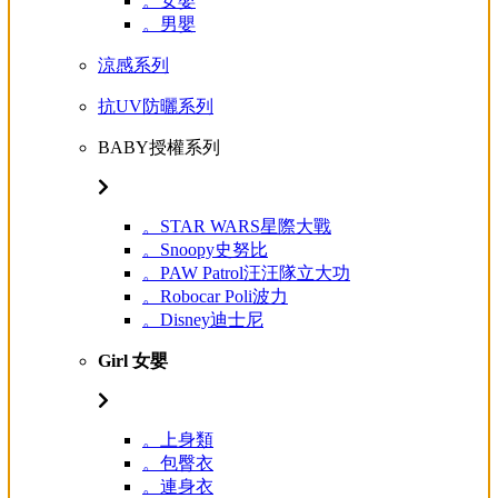
。女嬰
。男嬰
涼感系列
抗UV防曬系列
BABY授權系列
。STAR WARS星際大戰
。Snoopy史努比
。PAW Patrol汪汪隊立大功
。Robocar Poli波力
。Disney迪士尼
Girl 女嬰
。上身類
。包臀衣
。連身衣