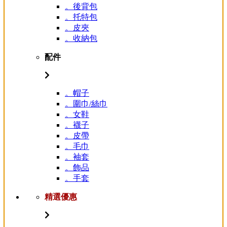
。後背包
。托特包
。皮夾
。收納包
配件
。帽子
。圍巾/絲巾
。女鞋
。襪子
。皮帶
。毛巾
。袖套
。飾品
。手套
精選優惠