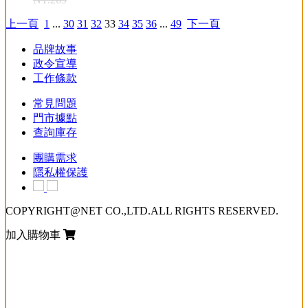
上一頁
1
...
30
31
32
33
34
35
36
...
49
下一頁
品牌故事
政令宣導
工作條款
常見問題
門市據點
查詢庫存
團購需求
隱私權保護
COPYRIGHT@NET CO.,LTD.ALL RIGHTS RESERVED.
加入購物車