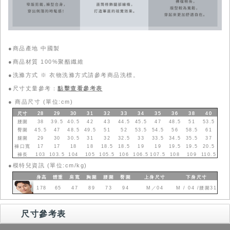
●商品產地 中國製
●商品材質 100%聚酯纖維
●洗滌方式 ※ 衣物洗滌方式請參考商品洗標。
●尺寸丈量參考：
點擊查看參考表
●
商品尺寸 (單位:cm)
尺寸
28
29
30
31
32
33
34
35
36
38
40
腰圍
38
39.5
40.5
42
43
44.5
45.5
47
48.5
51
53.5
臀圍
45.5
47
48.5
49.5
51
52
53.5
54.5
56
58.5
61
腿圍
29
30
30.5
31
32
32.5
33
33.5
34.5
35.5
37
褲口寬
17
17
18
18
18.5
18.5
19
19
19.5
19.5
20.5
褲長
103
103.5
104
105
105.5
106
106.5
107.5
108
109
110.5
●
模特兒資訊 (單位:cm/kg)
身高
體重
肩寬
胸圍
腰圍
臀圍
上身
尺寸
下身
尺寸
178
65
47
89
73
94
M／04
M / 04 /腰圍31
尺寸參考表