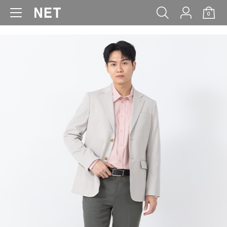
0
WOMEN
MEN
KIDS
BABY