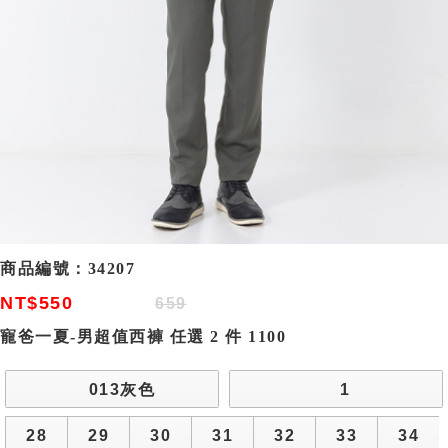
商品編號：
34207
NT$550
659
寵爸一夏-男超值西褲 任選 2 件 1100
013灰色
1
28
29
30
31
32
33
34