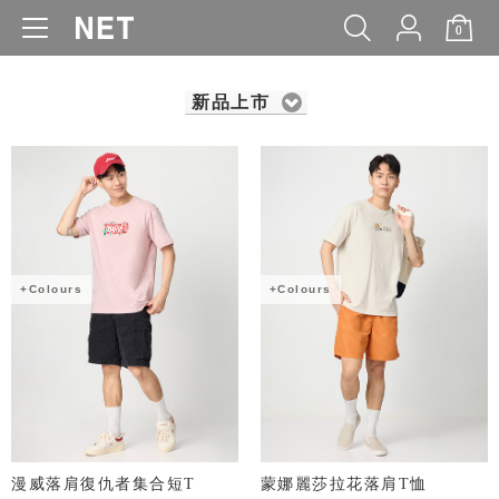
0
WOMEN
MEN
KIDS
BABY
新品上市
+Colours
+Colours
漫威落肩復仇者集合短T
蒙娜麗莎拉花落肩T恤