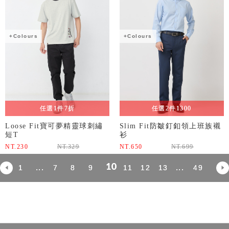
+Colours
+Colours
任選1件7折
任選2件1300
Loose Fit寶可夢精靈球刺繡
Slim Fit防皺釘釦領上班族襯
短T
衫
NT.
230
NT.
329
NT.
650
NT.
699
10
...
...
1
7
8
9
11
12
13
49