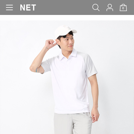
0
WOMEN
MEN
KIDS
BABY