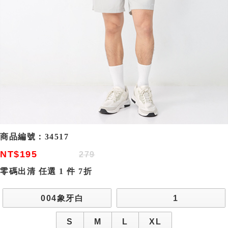
商品編號：
34517
NT$195
279
零碼出清 任選 1 件 7折
004象牙白
1
S
M
L
XL