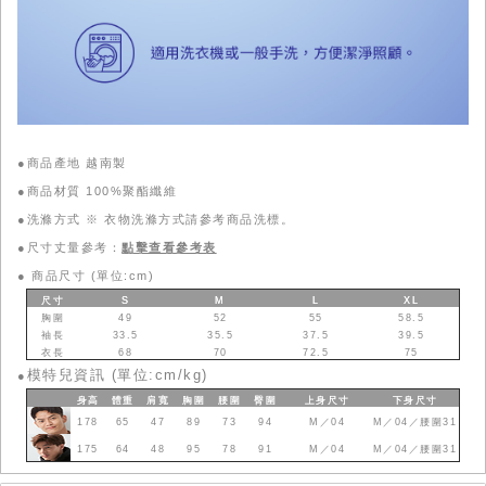
●商品產地 越南製
●商品材質 100%聚酯纖維
●洗滌方式 ※ 衣物洗滌方式請參考商品洗標。
●尺寸丈量參考：
點擊查看參考表
●
商品尺寸 (單位:cm)
尺寸
S
M
L
XL
胸圍
49
52
55
58.5
袖長
33.5
35.5
37.5
39.5
衣長
68
70
72.5
75
模特兒資訊 (單位:cm/kg)
●
身高
體重
肩寬
胸圍
腰圍
臀圍
上身
尺寸
下身
尺寸
178
65
47
89
73
94
M／04
M／04／腰圍31
175
64
48
95
78
91
M／04
M／04／腰圍31