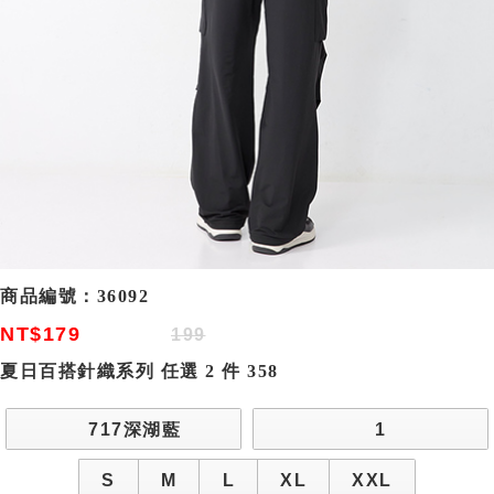
商品編號：
36092
NT$179
199
夏日百搭針織系列 任選 2 件 358
717深湖藍
1
S
M
L
XL
XXL