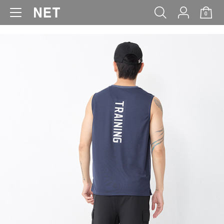
0
WOMEN
MEN
KIDS
BABY