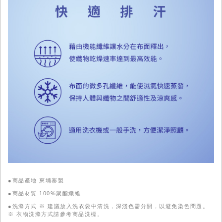
●商品產地 柬埔寨製
●商品材質 100%聚酯纖維
●洗滌方式 ※ 建議放入洗衣袋中清洗，深淺色需分開，以避免染色問題。
※ 衣物洗滌方式請參考商品洗標。