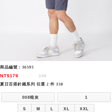
商品編號：
36595
NT$179
199
夏日百搭針織系列 任選 2 件 358
008暗灰
1
S
M
L
XL
XXL