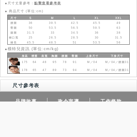
●尺寸丈量參考：
點擊查看參考表
●
商品尺寸 (單位:cm)
尺寸
S
M
L
XL
XXL
腰圍
36
39.5
42.5
45.5
49
臀圍
50
53.5
56.5
59.5
63
腿圍
31.5
33
34.5
36
38
褲口寬
25
26.5
28.5
30
31.5
褲長
45.5
48.5
51
53.5
56
模特兒資訊 (單位:cm/kg)
●
身高
體重
肩寬
胸圍
腰圍
臀圍
上身
尺寸
下身
尺寸
175
64
48
95
78
91
M／04
M／04／腰圍31
178
65
47
89
73
94
M／04
M／04／腰圍31
尺寸參考表
品牌故事
政令宣導
工作條款
常見問題
門市據點
查詢庫存
團購需求
隱私權保護