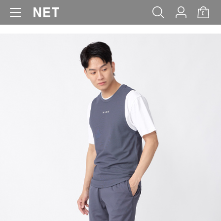
0
WOMEN
MEN
KIDS
BABY