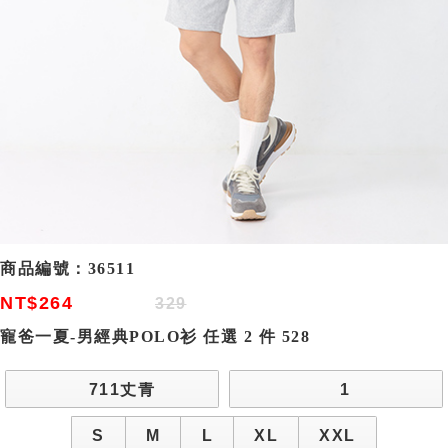
商品編號：
36511
NT$264
329
寵爸一夏-男經典POLO衫 任選 2 件 528
711丈青
1
S
M
L
XL
XXL