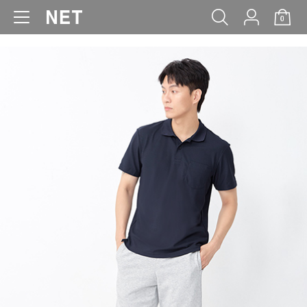
0
WOMEN
MEN
KIDS
BABY