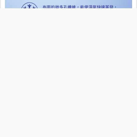
●商品產地 越南製
●商品材質 100%聚酯纖維
●洗滌方式 ※ 建議放入洗衣袋中清洗，深淺色需分開，以避免染色問題。
※ 衣物洗滌方式請參考商品洗標。
●尺寸丈量參考：
點擊查看參考表
●
商品尺寸 (單位:cm)
尺寸
S
M
L
XL
XXL
肩寬
43
44.5
46.5
48.5
51
胸圍
49
52
55
58.5
62
袖長
20.5
21.5
23
24
25
衣長
68
70
72.5
75
77.5
●
模特兒資訊 (單位:cm/kg)