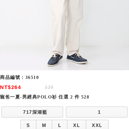
商品編號：
36510
NT$264
329
寵爸一夏-男經典POLO衫 任選 2 件 528
717深湖藍
1
S
M
L
XL
XXL