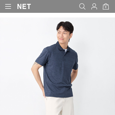
0
WOMEN
MEN
KIDS
BABY