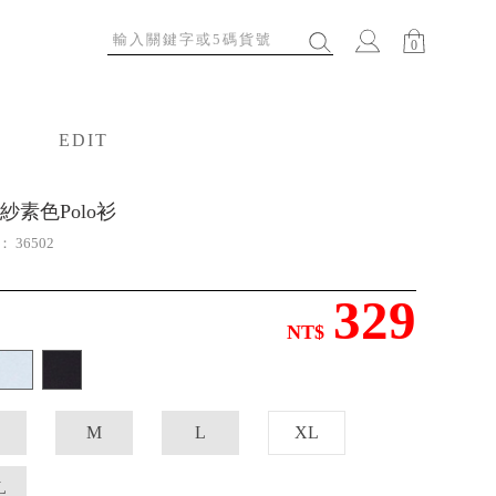
0
EDIT
特輯
紗素色Polo衫
號：
36502
329
NT$
M
L
XL
L