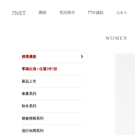
團購
查詢庫存
門市據點
Q & A
WOMEN
女裝
精選優惠
零碼出清 ⦁ 任選1件7折
新品上市
春夏系列
秋冬系列
都會商務系列
流行休閒系列