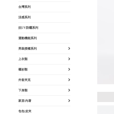
台灣系列
涼感系列
抗UV防曬系列
運動機能系列
男裝授權系列
上衣類
襯衫類
外套夾克
下身類
家居/內著
包包/皮夾