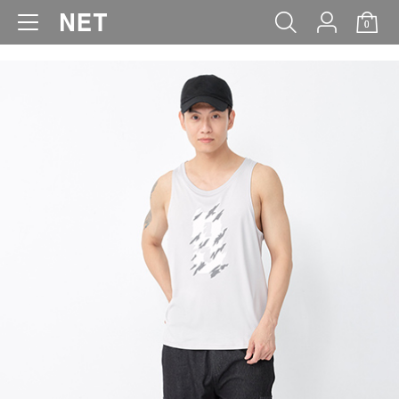
0
WOMEN
MEN
KIDS
BABY