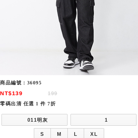
商品編號：
36095
NT$139
199
零碼出清 任選 1 件 7折
011明灰
1
S
M
L
XL