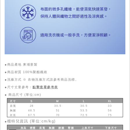
●商品產地 柬埔寨製
●商品材質 100%聚酯纖維
●洗滌方式 ※ 衣物洗滌方式請參考商品洗標。
●尺寸丈量參考：
點擊查看參考表
●
商品尺寸 (單位:cm)
尺寸
S
M
L
XL
肩寬
28
30.5
30.5
33
胸圍
48.5
51
53.5
56
衣長
67.5
70
72.5
75
模特兒資訊 (單位:cm/kg)
●
身高
體重
肩寬
胸圍
腰圍
臀圍
上身
尺寸
下身
尺寸