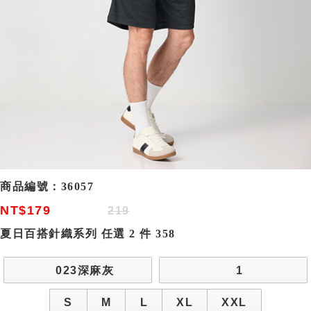
商品編號：
36057
NT$179
219
夏日百搭針織系列 任選 2 件 358
023深麻灰
1
S
M
L
XL
XXL