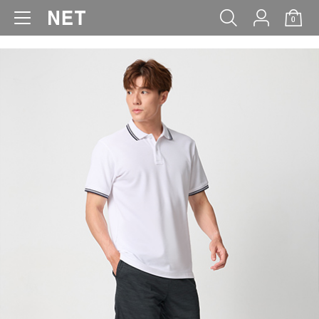
0
WOMEN
MEN
KIDS
BABY