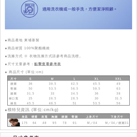
●商品產地 柬埔寨製
●商品材質 100%聚酯纖維
●洗滌方式 ※ 衣物洗滌方式請參考商品洗標。
●尺寸丈量參考：
點擊查看參考表
●
商品尺寸 (單位:cm)
尺寸
S
M
L
XL
XXL
腰圍
36
39.5
42.5
45.5
49
臀圍
50
53.5
56.5
59.5
63
腿圍
31.5
33
34.5
36
38
褲口寬
25
26.5
28.5
30
31.5
褲長
45.5
48.5
51
53.5
56
模特兒資訊 (單位:cm/kg)
●
身高
體重
肩寬
胸圍
腰圍
臀圍
上身
尺寸
下身
尺寸
175
64
48
95
78
91
M／04
M／04／腰圍31