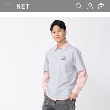
0
WOMEN
MEN
KIDS
BABY