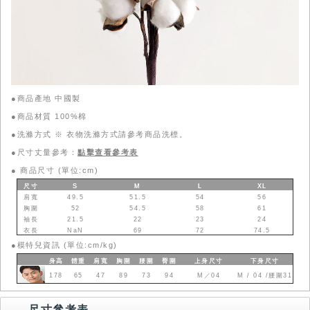
●商品產地 中國製
●商品材質 100%棉
●洗滌方式 ※ 衣物洗滌方式請參考商品洗標。
●尺寸丈量參考：
點擊查看參考表
●
商品尺寸 (單位:cm)
尺寸
S
M
L
XL
肩寬
49.5
51.5
54
56
胸圍
52
54.5
58
61
袖長
21.5
22
23
24
衣長
NaN
69
72
74.5
●
模特兒資訊 (單位:cm/kg)
身高
體重
肩寬
胸圍
腰圍
臀圍
上身
尺寸
下身
尺寸
178
65
47
89
73
94
M／04
M / 04 /腰圍31
尺寸參考表