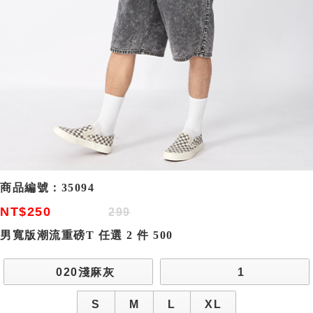
商品編號：
35094
NT$250
299
男寬版潮流重磅T 任選 2 件 500
020淺麻灰
1
S
M
L
XL